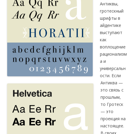
Антиквы,
гротескный
шрифты в
айдентике
выступают
как
воплощение
рационализм
а и
универсальн
ости. Если
Антиква —
это связь с
прошлым,
то Гротеск
— это
проекция на
настоящее.
В своих