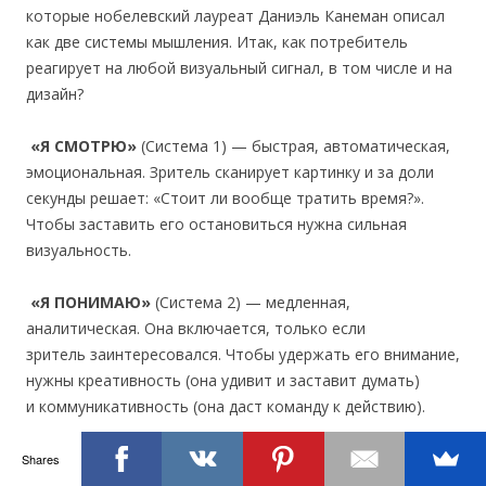
которые нобелевский лауреат Даниэль Канеман описал
как две системы мышления. Итак, как потребитель
реагирует на любой визуальный сигнал, в том числе и на
дизайн?
«Я СМОТРЮ»
(Система 1) — быстрая, автоматическая,
эмоциональная. Зритель сканирует картинку и за доли
секунды решает: «Стоит ли вообще тратить время?».
Чтобы заставить его остановиться нужна сильная
визуальность.
«Я ПОНИМАЮ»
(Система 2) — медленная,
аналитическая. Она включается, только если
зритель заинтересовался. Чтобы удержать его внимание,
нужны креативность (она удивит и заставит думать)
и коммуникативность (она даст команду к действию).
Именно в этой последовательности «Смотрю →
Shares
Понимаю → Действую» и будет происходить