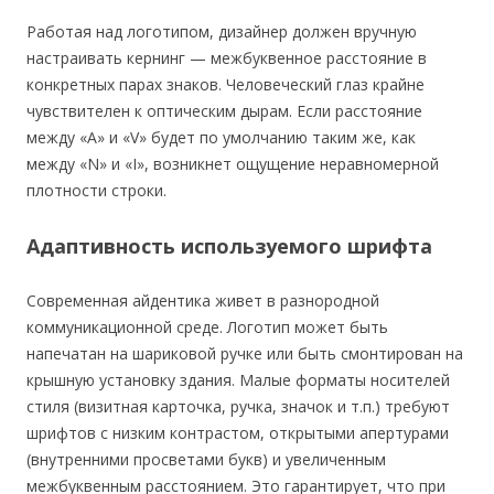
Работая над логотипом, дизайнер должен вручную
настраивать кернинг — межбуквенное расстояние в
конкретных парах знаков. Человеческий глаз крайне
чувствителен к оптическим дырам. Если расстояние
между «A» и «V» будет по умолчанию таким же, как
между «N» и «I», возникнет ощущение неравномерной
плотности строки.
Адаптивность используемого шрифта
Современная айдентика живет в разнородной
коммуникационной среде. Логотип может быть
напечатан на шариковой ручке или быть смонтирован на
крышную установку здания. Малые форматы носителей
стиля (визитная карточка, ручка, значок и т.п.) требуют
шрифтов с низким контрастом, открытыми апертурами
(внутренними просветами букв) и увеличенным
межбуквенным расстоянием. Это гарантирует, что при