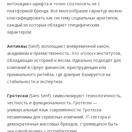
интонацию» шрифта и точно соотносить её с
платформой бренда. Все многообразие гарнитур можно
классифицировать как систему социальных архетипов,
каждый из которых обладает специфическим
характером:
Антиквы
(Serif): воплощают вневременной канон,
академизм и преемственность. Это «голос» институтов,
обладающих историей и весом. Идеально подходят для
компаний в сфере финансов, юриспруденции или
премиального ритейла, где доверие базируется на
стабильности и экспертизе.
Гротески
(Sans Serif): символизируют технологичность,
честность и функциональность. Гротески —
универсальный язык современности. Гротески
незаменимы для сервисных компаний, IT-сектора и
демократичных массовых брендов, стремящихся быть
«на одной волне» с потребителем.