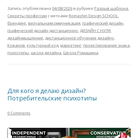
Запись опубликована
04/08/2026
в рубрике
Разрыв шаблона
,
Секреты профессии
с метками
Romashin Design SCHOOL
,
брендинг
,
визуальнаякоммуникация
,
графический дизайн
,
графический дизайн дистанционно
,
ДИЗАЙН С НУЛЯ
,
дизайнмышление
,
дистанционное обучение дизайну
,
Кожанов
,
культурный код
,
маркетинг
,
проектирование знака
,
психотипы
,
школа дизайна
,
Школа Ромашина
.
Для кого я делаю дизайн?
Потребительские психотипы
0 Comments