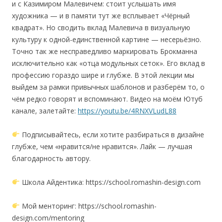
и с Казимиром Малевичем: стоит услышать имя
художника — и в памяти тут же всплывает «Чёрный
квадрат». Но сводить вклад Малевича в визуальную
культуру к одной-единственной картине — несерьёзно.
Точно так же несправедливо маркировать Брокманна
исключительно как «отца модульных сеток». Его вклад в
профессию гораздо шире и глубже. В этой лекции мы
выйдем за рамки привычных шаблонов и разберём то, о
чём редко говорят и вспоминают. Видео на моём Ютуб
канале, залетайте:
https://youtu.be/4RNXVLudL88
Подписывайтесь, если хотите разбираться в дизайне
глубже, чем «нравится/не нравится». Лайк — лучшая
благодарность автору.
Школа Айдентика: https://school.romashin-design.com
Мой менторинг: https://school.romashin-
design.com/mentoring