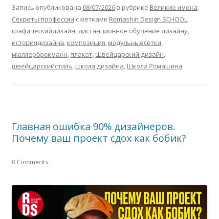
Запись опубликована
08/07/2026
в рубрике
Великие имена
,
Секреты профессии
с метками
Romashin Design SCHOOL
,
графическийдизайн
,
дистанционное обучение дизайну
,
историядизайна
,
композиция
,
модульныесетки
,
мюллерброкманн
,
плакат
,
Швейцарский дизайн
,
швейцарскийстиль
,
школа дизайна
,
Школа Ромашина
.
Главная ошибка 90% дизайнеров.
Почему ваш проект сдох как бобик?
0 Comments