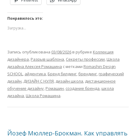
Понравилось это:
Загрузка...
Запись опубликована
03/08/2026
в рубрике
Коллекция
дизайнера
,
Разрыв шаблона
,
Секреты профессии
,
Школа
дизайна Алексея Ромашина
с метками
Romashin Design
SCHOOL
,
айдентика
,
Бренд билдинг
,
брендинг
,
графический
дизайн
,
ДИЗАЙН С НУЛЯ
,
дизайн школа
,
дистанционное
обучение дизайну
,
Ромашин
,
создание бренда
,
школа
дизайна
,
Школа Ромашина
.
Йозеф Мюллер-Брокман. Как управлять