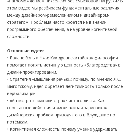
«нагромождением пикселей» без смысловой нагрузки? В
этом видео мы разбираем фундаментальные различия
между дизайнером-ремесленником и дизайнером-
стратегом. Проблема часто кроется не в знании
программного обеспечения, а на уровне когнитивной
сложности.
Основные идеи:
• Баланс Вэнь и Чжи: Как древнекитайская философия
помогает понять истинную ценность «благородства» в
дизайн-проектировании.
• Стратегия «мышления речью»: почему, по мнению Л.С.
Выготскому, идея обретает легитимность только после
вербализации.
• «Антистратегия» или страх чистого листа: Как
спонтанные действия и «молчаливая зарисовка»
дизайнерских проблем приводят его в блуждание по
потёмкам.
• Когнитивная сложность: почему умение удерживать