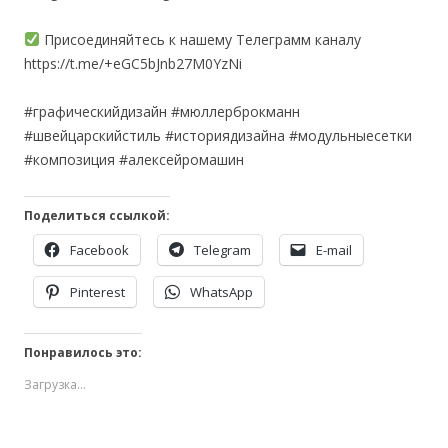
Присоединяйтесь к нашему Телеграмм каналу
https://t.me/+eGC5bJnb27M0YzNi
#графическийдизайн #мюллерброкманн
#швейцарскийстиль #историядизайна #модульныесетки
#композиция #алексейромашин
Поделиться ссылкой:
Facebook
Telegram
E-mail
Pinterest
WhatsApp
Понравилось это:
Загрузка...