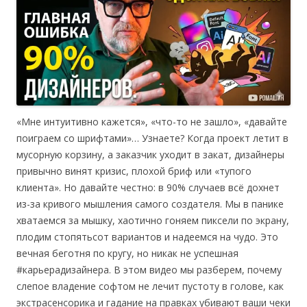
«Мне интуитивно кажется», «что-то не зашло», «давайте
поиграем со шрифтами»… Узнаете? Когда проект летит в
мусорную корзину, а заказчик уходит в закат, дизайнеры
привычно винят кризис, плохой бриф или «тупого
клиента». Но давайте честно: в 90% случаев всё дохнет
из-за кривого мышления самого создателя. Мы в панике
хватаемся за мышку, хаотично гоняем пиксели по экрану,
плодим стопятьсот вариантов и надеемся на чудо. Это
вечная беготня по кругу, но никак не успешная
#карьерадизайнера. В этом видео мы разберем, почему
слепое владение софтом не лечит пустоту в голове, как
экстрасенсорика и гадание на правках убивают ваши чеки