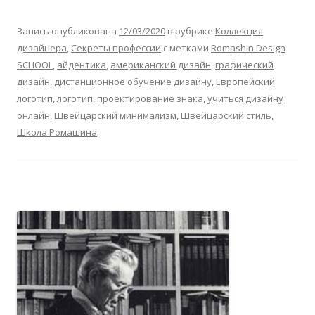
Запись опубликована
12/03/2020
в рубрике
Коллекция
дизайнера
,
Секреты профессии
с метками
Romashin Design
SCHOOL
,
айдентика
,
американский дизайн
,
графический
дизайн
,
дистанционное обучение дизайну
,
Европейский
логотип
,
логотип
,
проектирование знака
,
учиться дизайну
онлайн
,
Швейцарский минимализм
,
Швейцарский стиль
,
Школа Ромашина
.