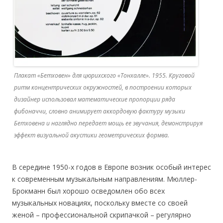
Плакат «Бетховен» для цюрихского «Тонхалле». 1955. Круговой
ритм концентрических окружностей, в построении которых
дизайнер использовал математические пропорции ряда
фибоначчи, словно анимирует аккордовую фактуру музыки
Бетховена и наглядно передает мощь ее звучания, демонстрируя
эффект визуальной акустики геометрических формва.
В середине 1950-х годов в Европе возник особый интерес
к современным музыкальным направлениям. Мюллер-
Брокманн был хорошо осведомлен обо всех
музыкальных новациях, поскольку вместе со своей
женой – профессиональной скрипачкой – регулярно