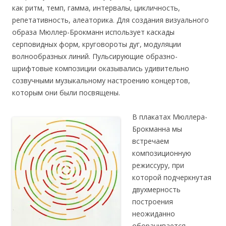
как ритм, темп, гамма, интервалы, цикличность,
репетативность, алеаторика. Для создания визуального
образа Мюллер-Брокманн использует каскады
серповидных форм, круговороты дуг, модуляции
волнообразных линий. Пульсирующие образно-
шрифтовые композиции оказывались удивительно
созвучными музыкальному настроению концертов,
которым они были посвящены.
В плакатах Мюллера-
Брокманна мы
встречаем
композиционную
режиссуру, при
которой подчеркнутая
двухмерность
построения
неожиданно
оборачивается