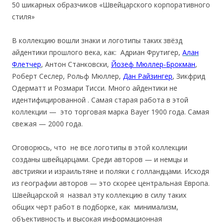
50 шикарных образчиков «Швейцарского корпоративного
стиля»
В коллекцию вошли знаки и логотипы таких звёзд
айдентики прошлого века, как: Адриан Фрутигер,
Алан
Флетчер
, Антон Станковски,
Йозеф Мюллер-Брокман
,
Роберт Сеслер, Рольф Мюллер,
Дан Райзингер
, Зикфрид
Одерматт и Розмари Тисси. Много айдентики не
идентифицированной . Самая старая работа в этой
коллекции — это торговая марка Bayer 1900 года. Самая
свежая — 2000 года.
Оговорюсь, что не все логотипы в этой коллекции
созданы швейцарцами. Среди авторов — и немцы и
австрияки и израильтяне и поляки с голландцами. Исходя
из географии авторов — это скорее центральная Европа.
Швейцарской я назвал эту коллекцию в силу таких
общих черт работ в подборке, как минимализм,
объективность и высокая информационная