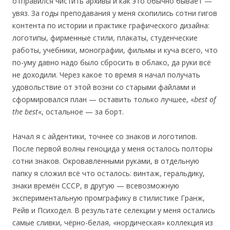
отправился чистить архивы и как это обычно бывает —
увяз. За годы преподавания у меня скопились сотни гигов
контента по истории и практике графического дизайна:
логотипы, фирменные стили, плакаты, студенческие
работы, учебники, монографии, фильмы и куча всего, что
по-уму давно надо было сбросить в облако, да руки всё
не доходили. Через какое то время я начал получать
удовольствие от этой возни со старыми файлами и
сформировался план — оставить только лучшее, «
best of
the best
«, остальное — за борт.
Начал я с айдентики, точнее со знаков и логотипов.
После первой волны геноцида у меня осталось полторы
сотни знаков. Окровавленными руками, в отдельную
папку я сложил всё что осталось: винтаж, геральдику,
знаки времён СССР, в другую — всевозможную
экспериментальную промграфику в стилистике Гранж,
Рейв и Психодел. В результате селекции у меня остались
самые сливки, чёрно-белая, «нордическая» коллекция из