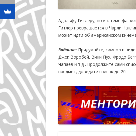
Адольфу Гитлеру, но и к теме фашиз
Гитлер превращается в Чарли Чаплин
может идти об американском кинема
Задание:
Придумайте, символ в виде 
Джек Воробей, Вини Пух, Фродо Бегг
Чапаев и т.д . Продолжите сами спи
предмет, доведите список до 20