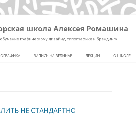
орская школа Алексея Ромашина
обучение графическому дизайну, типографике и брендингу
ПОГРАФИКА
ЗАПИСЬ НА ВЕБИНАР
ЛЕКЦИИ
О ШКОЛЕ
ШКОЛА ВЫЖИВАНИЯ В ДИЗАЙНЕ
ЗАПИСЬ ЛЕКЦИИ «КАК СДЕЛ
ОБО МНЕ
ЗНАК УМНЫМ»
КАК СДЕЛАТЬ ЗНАК УМНЫМ.
ОБУЧЕНИЕ 
РЕГИСТРАЦИЯ.
ИНТЕНСИВ «БРЕНДИНГ ДЛЯ
ТИПОГРАФ
ДИЗАЙНЕРОВ И РЕКЛАМИСТ
НОВОСТИ
ЛИТЬ НЕ СТАНДАРТНО
ЗАПИСЬ ЛЕКЦИИ
«ПИКТОГРАММА, ПОНЯТЬ З
ПОЛСЕКУНДЫ»
ЗАПИСЬ ЛЕКЦИИ