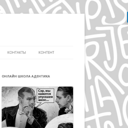
Перейти
к
содержимому
КОНТАКТЫ
КОНТЕНТ
АТЬ
СЛОВАРЬ ДИЗАЙНЕРА
ДИЗАЙНУ И
ОНЛАЙН ШКОЛА АДЕНТИКА
ЭВОЛЮЦИЯ АЙДЕНТИКИ
ИКЕ ДИСТАНЦИОННО
ДЭВИД КАРСОН
ОВ»
ВОЛЬФГАНГ ВАЙНГАРД
А
ГЕРБ ЛЮБАЛИН
ПОЛ РЕНД