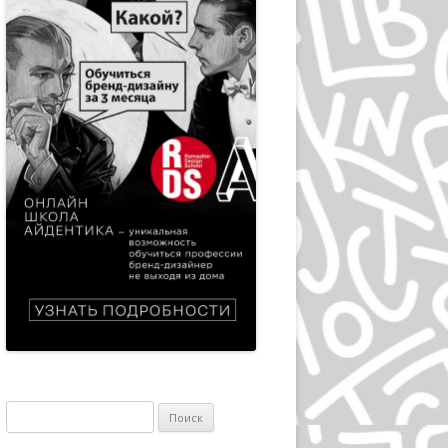
ЭПРИЛ ГРЕЙМАН
ИВАН ЧЕРМАЕВ
АЛАН ФЛЕТЧЕР
ГРУППА HIPGNOSIS
KАРЕЛ МАРТЕНС
РОЛЬФ МЮЛЛЕР
ДАН РАЙЗИНГЕР
ВЕРНЕР ЕККЕР
ДМИТРИЙ КАВКО
ЛЕОНАРДО СОННОЛИ
Найти:
ЛЕЙЕНДЕКЕР