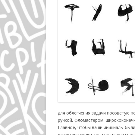
для облегчения задачи посоветую п
ручкой, фломастером, ширококонечны
Главное, чтобы ваши инициалы были
характеру линии, но и по идее и спо