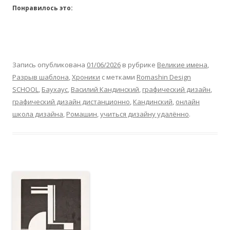
Понравилось это:
Запись опубликована
01/06/2026
в рубрике
Великие имена
,
Разрыв шаблона
,
Хроники
с метками
Romashin Design
SCHOOL
,
Баухаус
,
Василий Кандинский
,
графический дизайн
,
графический дизайн дистанционно
,
Кандинский
,
онлайн
школа дизайна
,
Ромашин
,
учиться дизайну удалённо
.