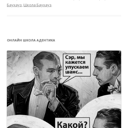
Баухауз
,
Школа Баухауз
.
ОНЛАЙН ШКОЛА АДЕНТИКА