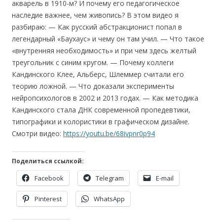
акварель в 1910-м? И почему его педагогическое
наследие важнее, чем живопись? В этом видео я
разбираю: — Как русский абстракционист попал в
легендарный «Баухаус» и чему он там учил. — Что такое
«внутренняя необходимость» и при чем здесь желтый
треугольник с синим кругом. — Почему коллеги
Кандинского Клее, Альберс, Шлеммер считали его
теорию ложной. — Что доказали эксперименты
нейропсихологов в 2002 и 2013 годах. — Как методика
Кандинского стала ДНК современной пропедевтики,
типографики и колористики в графическом дизайне.
Смотри видео:
https://youtu.be/68ivpnr0p94
Поделиться ссылкой:
Facebook
Telegram
E-mail
Pinterest
WhatsApp