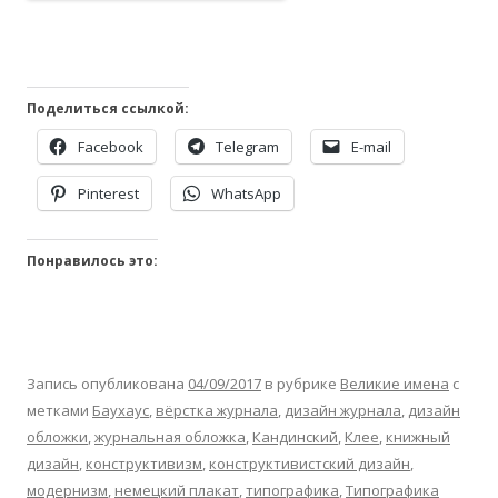
Поделиться ссылкой:
Facebook
Telegram
E-mail
Pinterest
WhatsApp
Понравилось это:
Запись опубликована
04/09/2017
в рубрике
Великие имена
с
метками
Баухаус
,
вёрстка журнала
,
дизайн журнала
,
дизайн
обложки
,
журнальная обложка
,
Кандинский
,
Клее
,
книжный
дизайн
,
конструктивизм
,
конструктивистский дизайн
,
модернизм
,
немецкий плакат
,
типографика
,
Типографика