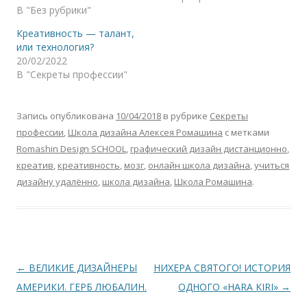
В "Без рубрики"
Креативность — талант,
или технология?
20/02/2022
В "Секреты профессии"
Запись опубликована
10/04/2018
в рубрике
Секреты
профессии
,
Школа дизайна Алексея Ромашина
с метками
Romashin Design SCHOOL
,
графический дизайн дистанционно
,
креатив
,
креативность
,
мозг
,
онлайн школа дизайна
,
учиться
дизайну удалённо
,
школа дизайна
,
Школа Ромашина
.
Навигация
←
ВЕЛИКИЕ ДИЗАЙНЕРЫ
НИХЕРА СВЯТОГО! ИСТОРИЯ
по
АМЕРИКИ. ГЕРБ ЛЮБАЛИН.
ОДНОГО «HARA KIRI»
→
записям