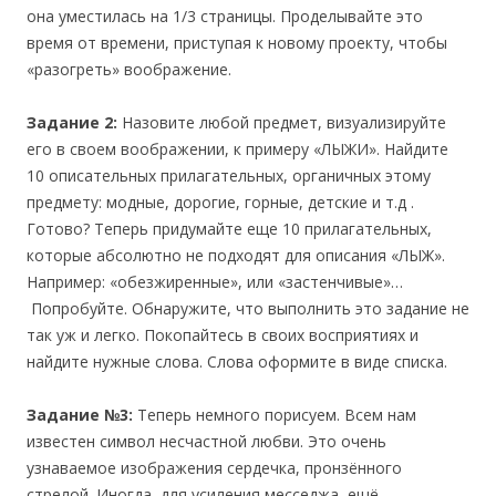
она уместилась на 1/3 страницы. Проделывайте это
время от времени, приступая к новому проекту, чтобы
«разогреть» воображение.
Задание 2:
Назовите любой предмет, визуализируйте
его в своем воображении, к примеру «ЛЫЖИ». Найдите
10 описательных прилагательных, органичных этому
предмету: модные, дорогие, горные, детские и т.д .
Готово? Теперь придумайте еще 10 прилагательных,
которые абсолютно не подходят для описания «ЛЫЖ».
Например: «обезжиренные», или «застенчивые»…
Попробуйте. Обнаружите, что выполнить это задание не
так уж и легко. Покопайтесь в своих восприятиях и
найдите нужные слова. Слова оформите в виде списка.
Задание
№3:
Теперь немного порисуем. Всем нам
известен символ несчастной любви. Это очень
узнаваемое изображения сердечка, пронзённого
стрелой. Иногда, для усиления месседжа, ещё