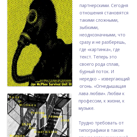
партнерскими. Сегодня
отношения становятся
такими сложными,
зыбкими,
неоднозначными, что
сразу и не разберешь,
где «картинка», где
текст. Теперь это
своего рода сплав,
бурный поток. И
нередко – извергающий
огонь. «Огнедышащая
лава любви». Любви к
профессии, к жизни, к
музыке.
Трудно требовать от
типографики в таком