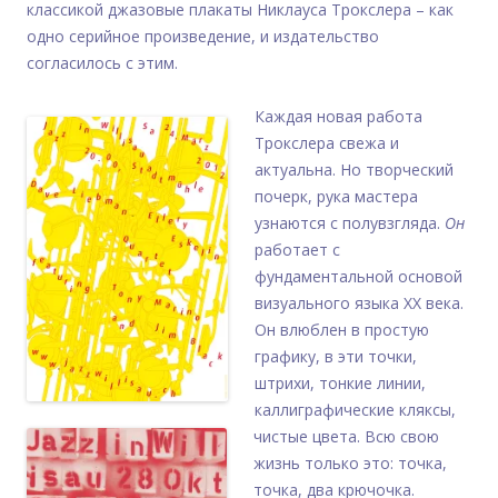
классикой джазовые плакаты Никлауса Трокслера – как
одно серийное произведение, и издательство
согласилось с этим.
Каждая новая работа
Трокслера свежа и
актуальна. Но творческий
почерк, рука мастера
узнаются с полувзгляда.
Он
работает с
фундаментальной основой
визуального языка ХХ века.
Он влюблен в простую
графику, в эти точки,
штрихи, тонкие линии,
каллиграфические кляксы,
чистые цвета. Всю свою
жизнь только это: точка,
точка, два крючочка.