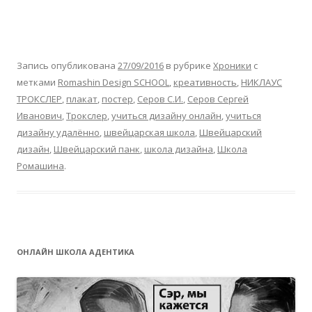
Запись опубликована
27/09/2016
в рубрике
Хроники
с
метками
Romashin Design SCHOOL
,
креативность
,
НИКЛАУС
ТРОКСЛЕР
,
плакат
,
постер
,
Серов С.И.
,
Серов Сергей
Иванович
,
Трокслер
,
учиться дизайну онлайн
,
учиться
дизайну удалённо
,
швейцарская школа
,
Швейцарский
дизайн
,
Швейцарский панк
,
школа дизайна
,
Школа
Ромашина
.
ОНЛАЙН ШКОЛА АДЕНТИКА