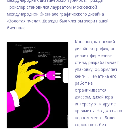
международных дизайнерских турниров. Трижды
Трокслер становился лауреатом Московской
международной биеннале графического дизайна
«Золотая пчела». Дважды был членом жюри нашей
биеннале.
Конечно, как всякий
дизайнер-график, он
делает фирменные
стили, разрабатывает
упаковку, оформляет
книги… Тематика его
работ не
ограничивается
джазом, дизайнера
интересуют и другие
предметы. Но джаз – на
первом месте. Более
сорока лет, без