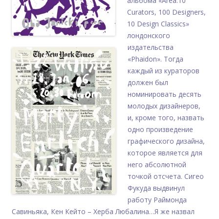
альбома «Area.10
Curators, 100 Designers,
10 Design Classics»
лондонского
издательства
«Phaidon». Тогда
каждый из кураторов
должен был
номинировать десять
молодых дизайнеров,
и, кроме того, назвать
одно произведение
графического дизайна,
которое является для
него абсолютной
точкой отсчета. Сигео
Фукуда выдвинул
работу Раймонда
Савиньяка, Кен Кейто – Херба Любалина…Я же назвал