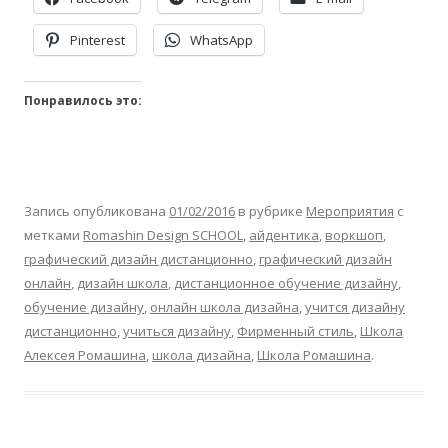
Pinterest
WhatsApp
Понравилось это:
Запись опубликована
01/02/2016
в рубрике
Мероприятия
с
метками
Romashin Design SCHOOL
,
айдентика
,
воркшоп
,
графический дизайн дистанционно
,
графический дизайн
онлайн
,
дизайн школа
,
дистанционное обучение дизайну
,
обучение дизайну
,
онлайн школа дизайна
,
учится дизайну
дистанционно
,
учиться дизайну
,
Фирменный стиль
,
Школа
Алексея Ромашина
,
школа дизайна
,
Школа Ромашина
.