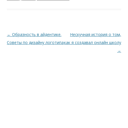
Навигация
←
Образность в айдентике.
Нескучная история о том,
по
Советы по дизайну логотипа
как я создавал онлайн школу
записям
→