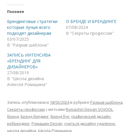
Похожее
Брендинговые стратегии
О БРЕНДЕ И БРЕНДИНГЕ
которые лучше всего
07/08/2024
подходят дизайнерам
В "Секреты профессии"
03/07/2025
В "Разрыв шаблона"
ЗАПИСЬ ИНТЕНСИВА
«БРЕНДИНГ ДЛЯ
ДИЗАЙНЕРОВ»
27/08/2019
В "Школа дизайна
Алексея Ромашина"
Запись опубликована
18/03/2024
в рубрике
Разрыв шаблона
,
Секреты профессии
с метками
Romashin Design SCHOOL
,
бренд
,
Бренд билдинг
,
бренд бук
,
графический дизайн
,
ребрендинг
,
Ромашин Design
,
учиться дизайну удалённо
,
школа дизайна
,
Школа Ромашина
.