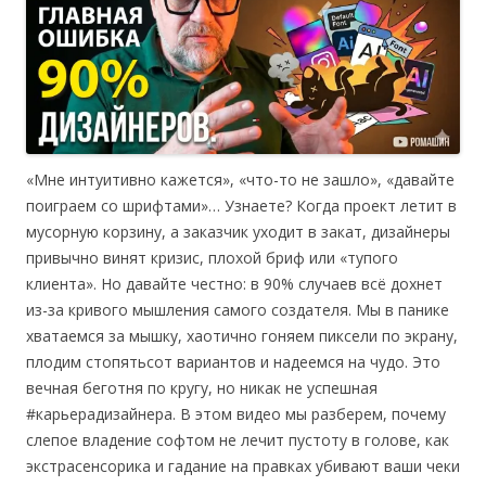
«Мне интуитивно кажется», «что-то не зашло», «давайте
поиграем со шрифтами»… Узнаете? Когда проект летит в
мусорную корзину, а заказчик уходит в закат, дизайнеры
привычно винят кризис, плохой бриф или «тупого
клиента». Но давайте честно: в 90% случаев всё дохнет
из-за кривого мышления самого создателя. Мы в панике
хватаемся за мышку, хаотично гоняем пиксели по экрану,
плодим стопятьсот вариантов и надеемся на чудо. Это
вечная беготня по кругу, но никак не успешная
#карьерадизайнера. В этом видео мы разберем, почему
слепое владение софтом не лечит пустоту в голове, как
экстрасенсорика и гадание на правках убивают ваши чеки