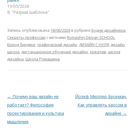
рынке
19/05/2026
В "Разрыв шаблона"
Запись опубликована
18/06/2026
в рубрике
Будни дизайнера
,
Секреты профессии
с метками
Romashin Design SCHOOL
,
Бренд билдинг
,
графический дизайн
,
ДИЗАЙН С НУЛЯ
,
дизайн
школа
,
дистанционное обучение дизайну
,
креатив
,
школа
дизайна
,
Школа Ромашина
.
Навигация
←
Почему ваш дизайн не
Йозеф Мюллер-Брокман.
по
работает? Философия
Как управлять хаосом в
записям
проектирования и культура
дизайне
→
мышления