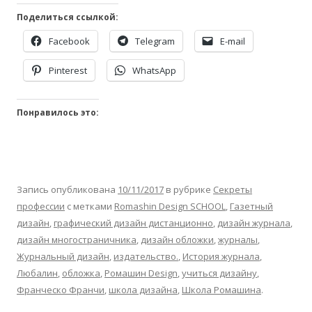
Поделиться ссылкой:
Facebook
Telegram
E-mail
Pinterest
WhatsApp
Понравилось это:
Запись опубликована
10/11/2017
в рубрике
Секреты
профессии
с метками
Romashin Design SCHOOL
,
Газетный
дизайн
,
графический дизайн дистанционно
,
дизайн журнала
,
дизайн многостраничника
,
дизайн обложки
,
журналы
,
Журнальный дизайн
,
издательство.
,
История журнала
,
Любалин
,
обложка
,
Ромашин Design
,
учиться дизайну
,
Франческо Франчи
,
школа дизайна
,
Школа Ромашина
.