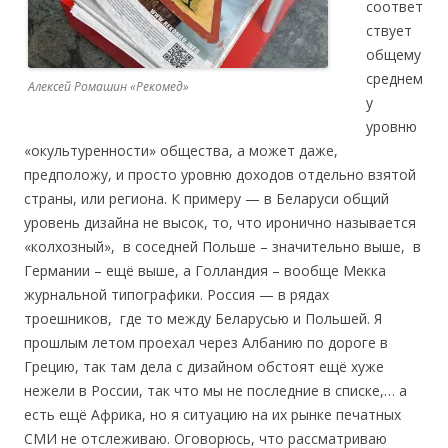
соответ
ствует
общему
среднем
Алексей Ромашин «Рекомед»
у
уровню
«окультуренности» общества, а может даже,
предположу, и просто уровню доходов отдельно взятой
страны, или региона. К примеру — в Беларуси общий
уровень дизайна не высок, то, что иронично называется
«колхозный», в соседней Польше – значительно выше, в
Германии – ещё выше, а Голландия – вообще Мекка
журнальной типографики. Россия — в рядах
троешников, где то между Беларусью и Польшей. Я
прошлым летом проехал через Албанию по дороге в
Грецию, так там дела с дизайном обстоят ещё хуже
нежели в России, так что мы не последние в списке,… а
есть ещё Африка, но я ситуацию на их рынке печатных
СМИ не отслеживаю. Оговорюсь, что рассматриваю