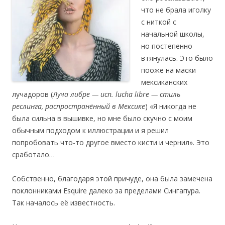
что не брала иголку
с ниткой с
начальной школы,
но постепенно
втянулась. Это было
пооже на маски
мексиканских
лучадоров (
Луча либре — исп. lucha libre — стиль
реслинга, распространённый в Мексике
) «Я никогда не
была сильна в вышивке, но мне было скучно с моим
обычным подходом к иллюстрации и я решил
попробовать что-то другое вместо кисти и чернил». Это
сработало…
Собственно, благодаря этой причуде, она была замечена
поклонниками Esquire далеко за пределами Сингапура.
Так началось её известность.