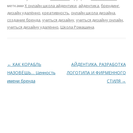
метками
X онлайн школа айдентики
,
айдентика
,
брендинг
,
дизайн удалённо
,
креативность
,
онлайн школа дизайна
,
создание бренда
,
учиться дизайну
,
учиться дизайну онлайн
,
учиться дизайну удалённо
,
Школа Ромашина
.
Навигация
←
КАК КОРАБЛЬ
АЙДЕНТИКА. РАЗРАБОТКА
по
НАЗОВЁШЬ… Ценность
ЛОГОТИПА И ФИРМЕННОГО
записям
имени бренда
СТИЛЯ
→