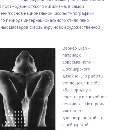
д постмодернистского нигилизма, в самой
вения основ национальной школы типографики.
го периода интернационального стиля явно
ных мастеров сквозь ауру новой художественной
Вернер Екер –
патриарх
современного
швейцарского
дизайна. Его работы
воплощают в себе
«благородную
простоту и спокойное
величие»… Нет, речь
идет не о
древнегреческой – о
швейцарской