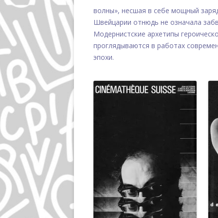
волны», несшая в себе мощный заря
Швейцарии отнюдь не означала заб
Модернистские архетипы героическо
проглядываются в работах современ
эпохи.