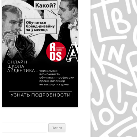
ЭПРИЛ ГРЕЙМАН
ИВАН ЧЕРМАЕВ
АЛАН ФЛЕТЧЕР
ГРУППА HIPGNOSIS
KАРЕЛ МАРТЕНС
РОЛЬФ МЮЛЛЕР
ДАН РАЙЗИНГЕР
ВЕРНЕР ЕККЕР
ДМИТРИЙ КАВКО
ЛЕОНАРДО СОННОЛИ
Найти:
ЛЕЙЕНДЕКЕР