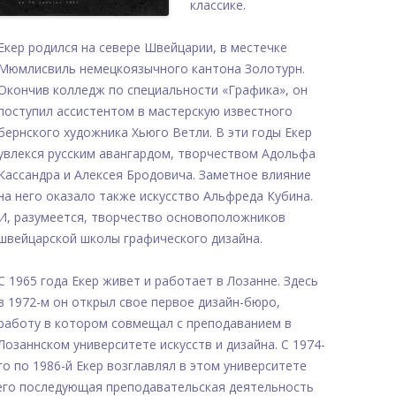
классике.
Екер родился на севере Швейцарии, в местечке
Мюмлисвиль немецкоязычного кантона Золотурн.
Окончив колледж по специальности «Графика», он
поступил ассистентом в мастерскую известного
бернского художника Хьюго Ветли. В эти годы Екер
увлекся русским авангардом, творчеством Адольфа
Кассандра и Алексея Бродовича. Заметное влияние
на него оказало также искусство Альфреда Кубина.
И, разумеется, творчество основоположников
швейцарской школы графического дизайна.
С 1965 года Екер живет и работает в Лозанне. Здесь
в 1972-м он открыл свое первое дизайн-бюро,
работу в котором совмещал с преподаванием в
Лозаннском университете искусств и дизайна. С 1974-
го по 1986-й Екер возглавлял в этом университете
 его последующая преподавательская деятельность