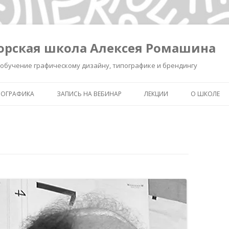
орская школа Алексея Ромашина
обучение графическому дизайну, типографике и брендингу
ПОГРАФИКА
ЗАПИСЬ НА ВЕБИНАР
ЛЕКЦИИ
О ШКОЛЕ
ШКОЛА ВЫЖИВАНИЯ В ДИЗАЙНЕ
ЗАПИСЬ ЛЕКЦИИ «КАК СДЕЛ
ОБО МНЕ
ЗНАК УМНЫМ»
КАК СДЕЛАТЬ ЗНАК УМНЫМ.
ОБУЧЕНИЕ 
РЕГИСТРАЦИЯ.
ИНТЕНСИВ «БРЕНДИНГ ДЛЯ
ТИПОГРАФ
ДИЗАЙНЕРОВ И РЕКЛАМИСТ
НОВОСТИ
ЗАПИСЬ ЛЕКЦИИ
«ПИКТОГРАММА, ПОНЯТЬ З
ПОЛСЕКУНДЫ»
ЗАПИСЬ ЛЕКЦИИ