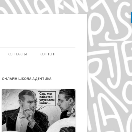
Перейти
к
содержимому
КОНТАКТЫ
КОНТЕНТ
АТЬ
СЛОВАРЬ ДИЗАЙНЕРА
ДИЗАЙНУ И
ОНЛАЙН ШКОЛА АДЕНТИКА
ЭВОЛЮЦИЯ АЙДЕНТИКИ
ИКЕ ДИСТАНЦИОННО
ДЭВИД КАРСОН
ОВ»
ВОЛЬФГАНГ ВАЙНГАРД
А
ГЕРБ ЛЮБАЛИН
ПОЛ РЕНД