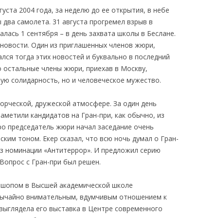
уста 2004 года, за неделю до ее открытия, в небе
два самолета. 31 августа прогремел взрыв в
лась 1 сентября – в день захвата школы в Беслане.
новости. Один из приглашенных членов жюри,
ался тогда этих новостей и буквально в последний
о остальные члены жюри, приехав в Москву,
ую солидарность, но и человеческое мужество.
орческой, дружеской атмосфере. За один день
аметили кандидатов на Гран-при, как обычно, из
ро председатель жюри начал заседание очень
ким тоном. Екер сказал, что всю ночь думал о Гран-
из номинации «Антитеррор». И предложил серию
Вопрос с Гран-при был решен.
к-шопом в Высшей академической школе
звычайно внимательным, вдумчивым отношением к
 выглядела его выставка в Центре современного