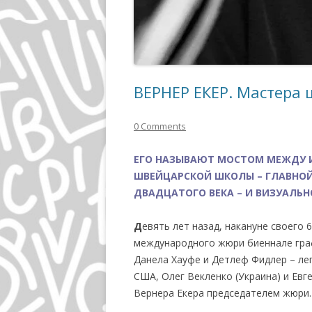
ВЕРНЕР ЕКЕР. Мастера
0 Comments
ЕГО НАЗЫВАЮТ МОСТОМ МЕЖДУ 
ШВЕЙЦАРСКОЙ ШКОЛЫ – ГЛАВНОЙ
ДВАДЦАТОГО ВЕКА – И ВИЗУАЛЬН
Д
евять лет назад, накануне своего 
международного жюри биеннале граф
Данела Хауфе и Детлеф Фидлер – лег
США, Олег Векленко (Украина) и Евг
Вернера Екера председателем жюри.