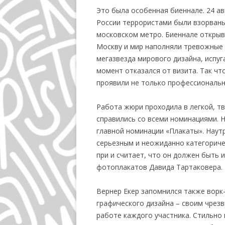
Это была особенная биеннале. 24 авг
России террористами были взорваны 
московском метро. Биеннале открыва
Москву и мир наполняли тревожные 
мегазвезда мирового дизайна, испуг
момент отказался от визита. Так чт
проявили не только профессиональн
Работа жюри проходила в легкой, тв
справились со всеми номинациями. Н
главной номинации «Плакаты». Наут
серьезным и неожиданно категоричес
при и считает, что он должен быть 
фотоплакатов Давида Тартаковера. 
Вернер Екер запомнился также вор
графического дизайна – своим чре
работе каждого участника. Стильно