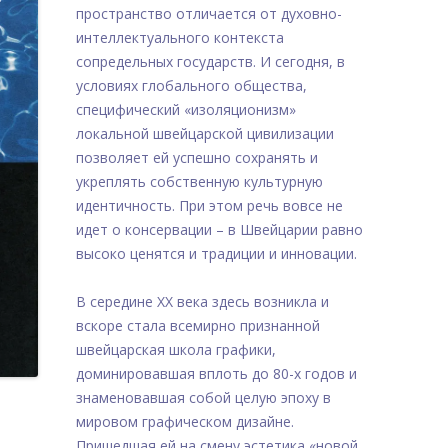
пространство отличается от духовно-
интеллектуального контекста
сопредельных государств. И сегодня, в
условиях глобального общества,
специфичес­кий «изоляционизм»
локальной швейцарской цивилизации
позволяет ей успешно сохранять и
укреплять собственную культурную
идентичность. При этом речь вовсе не
идет о консервации – в Швейцарии равно
высоко ценятся и традиции и инновации.
В середине ХХ века здесь возникла и
вскоре стала всемирно признанной
швейцарская школа графики,
доминировавшая вплоть до 80-х годов и
знаменовавшая собой целую эпоху в
мировом графическом дизайне.
Пришедшая ей на смену эстетика «новой