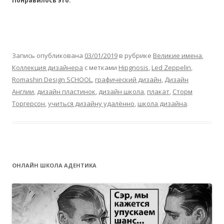
Понравилось это:
Запись опубликована
03/01/2019
в рубрике
Великие имена
,
Коллекция дизайнера
с метками
Hipgnosis
,
Led Zeppelin
,
Romashin Design SCHOOL
,
графический дизайн
,
Дизайн
Англии
,
дизайн пластинок
,
дизайн школа
,
плакат
,
Сторм
Торгерсон
,
учиться дизайну удалённо
,
школа дизайна
.
ОНЛАЙН ШКОЛА АДЕНТИКА