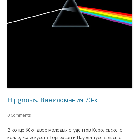
Hipgnosis. Виниломания 70-х
0 Comments
В конце 60-х, двое молодых студентов Королевского
колледжа искусств Торгерсон и Пауэлл тусовались с