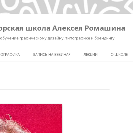
орская школа Алексея Ромашина
обучение графическому дизайну, типографике и брендингу
ПОГРАФИКА
ЗАПИСЬ НА ВЕБИНАР
ЛЕКЦИИ
О ШКОЛЕ
ШКОЛА ВЫЖИВАНИЯ В ДИЗАЙНЕ
ЗАПИСЬ ЛЕКЦИИ «КАК СДЕЛ
ОБО МНЕ
ЗНАК УМНЫМ»
КАК СДЕЛАТЬ ЗНАК УМНЫМ.
ОБУЧЕНИЕ 
РЕГИСТРАЦИЯ.
ИНТЕНСИВ «БРЕНДИНГ ДЛЯ
ТИПОГРАФ
ДИЗАЙНЕРОВ И РЕКЛАМИСТ
НОВОСТИ
ЗАПИСЬ ЛЕКЦИИ
«ПИКТОГРАММА, ПОНЯТЬ З
ПОЛСЕКУНДЫ»
ЗАПИСЬ ЛЕКЦИИ