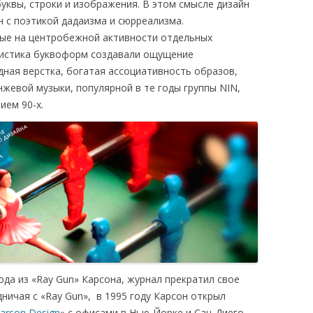
буквы, строки и изображения. В этом смысле дизайн
н с поэтикой дадаизма и сюрреализма.
ые на центробежной активности отдельных
ристика буквоформ создавали ощущение
дная верстка, богатая ассоциативность образов,
жевой музыки, популярной в те годы группы NIN,
ием 90-х.
хода из «Ray Gun» Карсона, журнал прекратил свое
ничая с «Ray Gun», в 1995 году Карсон открыл
Carson Design
» c офисами в Нью-Йорке и Сан-Диего.