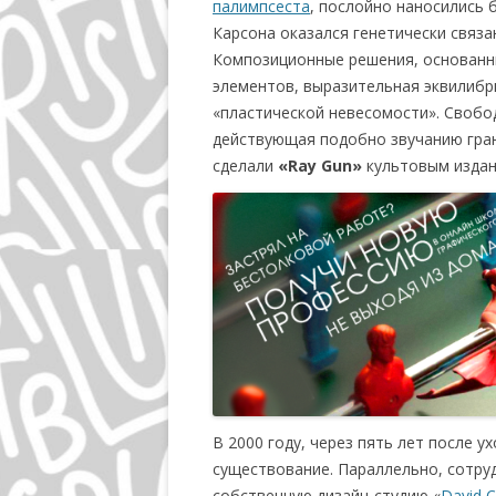
палимпсеста
, послойно наносились 
Карсона оказался генетически связа
Композиционные решения, основанн
элементов, выразительная эквилиб
«пластической невесомости». Свобо
действующая подобно звучанию гран
сделали
«Ray Gun»
культовым издан
В 2000 году, через пять лет после у
существование. Параллельно, сотруд
собственную дизайн-студию «
David 