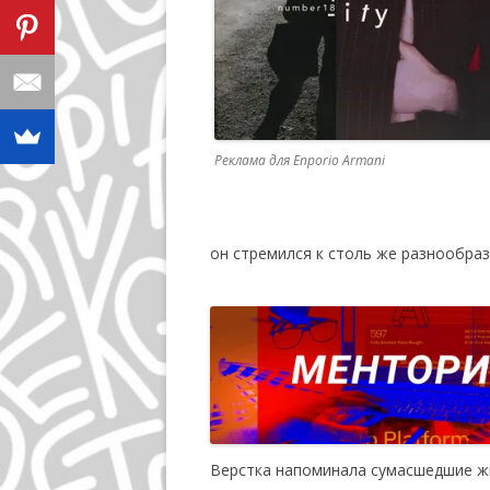
Реклама для Enporio Armani
он стремился к столь же разнообра
Верстка напоминала сумасшедшие жи