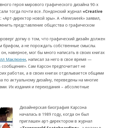
вного героя мирового графического дизайна 90-х
сали тогда почти все. Лондонский журнал
«Creative
: «Арт-директор новой эры». А «Newsweek» заявил,
менить представление общества о графическом
роверг догму о том, что графический дизайн должен
м брифом, а не порождать собственные смыслы.
он, наверное, мог бы много написать в своих книгах
лл Маклюенн
, написал за него в свое время —
ь сообщение». Сам Карсон предпочитает не
воих работах, а в своих книгах отделывается общими
на по актуальному дизайну, переведены на многие
ами. Их издания и переиздания – абсолютные
Дизайнерская биография Карсона
началась в 1989 году, когда он был
приглашен арт-директором в журнал
«Transworld Scateboarding»
, а потом в