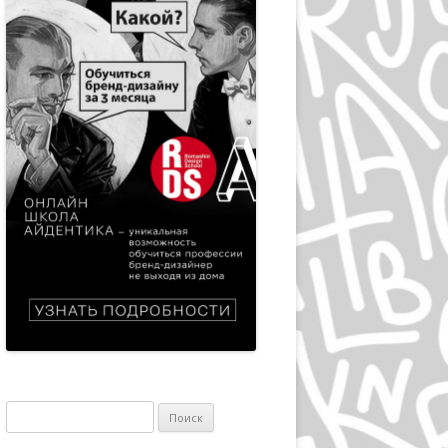
ЭПРИЛ ГРЕЙМАН
ИВАН ЧЕРМАЕВ
АЛАН ФЛЕТЧЕР
ГРУППА HIPGNOSIS
KАРЕЛ МАРТЕНС
РОЛЬФ МЮЛЛЕР
ДАН РАЙЗИНГЕР
ВЕРНЕР ЕККЕР
ДМИТРИЙ КАВКО
ЛЕОНАРДО СОННОЛИ
Найти:
ЛЕЙЕНДЕКЕР