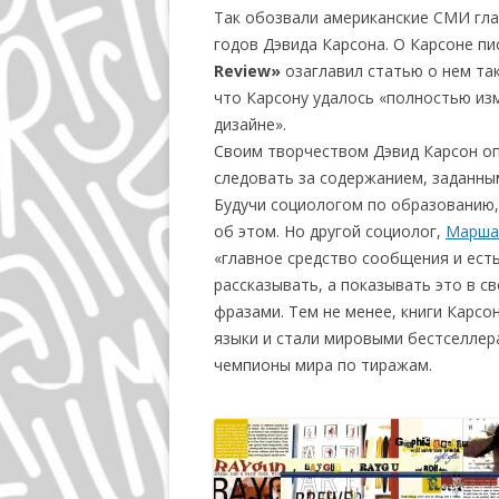
Так обозвали американские СМИ гла
годов Дэвида Карсона. О Карсоне пи
Review»
озаглавил статью о нем так
что Карсону удалось «полностью из
дизайне».
Своим творчеством Дэвид Карсон оп
следовать за содержанием, заданны
Будучи социологом по образованию, 
об этом. Но другой социолог,
Марша
«главное средство сообщения и ест
рассказывать, а показывать это в с
фразами. Тем не менее, книги Карсо
языки и стали мировыми бестселлер
чемпионы мира по тиражам.