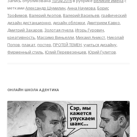
Запись опубликована
10/04/2016
в рубрике
Великие имена
с
метками
Александр Шумилин
,
Анна Наумова
,
Борис
Трофимов
,
Валерий Акопов
,
Валерий Васильев
,
графический
дизайн дистанционно
,
дизайн обложки
,
Дмитрием Кавко
,
Дмитрий Захаров
,
Золотая пчела
,
Игорь Гурович
,
креативность
,
Массимо Виньелли
,
Михаил Аникст
,
Николай
Попов
,
плакат
,
постер
,
ПРОТЕЙ ТЕМЕН
,
учиться дизайну
,
Фирменный стиль
,
Юлий Перевезенцев
,
Юрий Гулитов
.
ОНЛАЙН ШКОЛА АДЕНТИКА