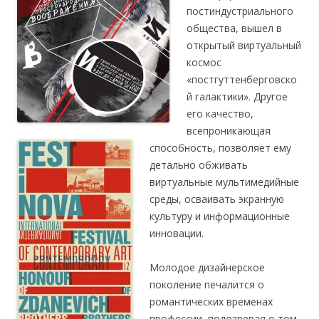
постиндустриального
общества, вышел в
открытый виртуальный
космос
«постгуттенберговско
й галактики». Другое
его качество,
всепроникающая
способность, позволяет ему
детально обживать
виртуальные мультимедийные
среды, осваивать экранную
культуру и информационные
инновации.
Молодое дизайнерское
поколение печалится о
романтических временах
профессии, подозревая о том,