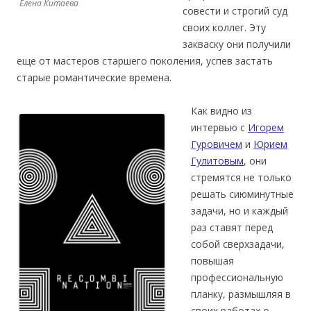
Елена Китаева
совести и строгий суд
своих коллег. Эту
закваску они получили
еще от мастеров старшего поколения, успев застать
старые романтические времена.
Как видно из
интервью с
Игорем
Гуровичем
и
Юрием
Гулитовым
, они
стремятся не только
решать сиюминутные
задачи, но и каждый
раз ставят перед
собой сверхзадачи,
повышая
профессиональную
планку, размышляя в
своих работах о