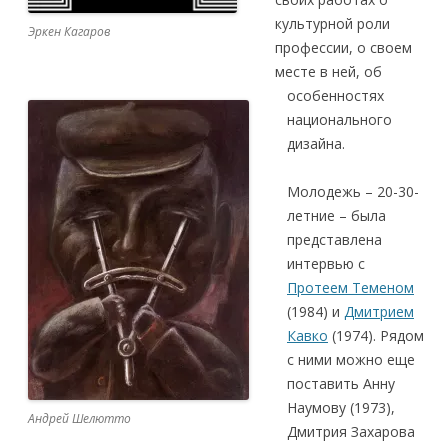
культурной роли
Эркен Кагаров
профессии, о своем
месте в ней, об
особенностях
национального
дизайна.
Молодежь – 20-30-
летние – была
представлена
интервью с
Протеем Теменом
(1984) и
Дмитрием
Кавко
(1974). Рядом
с ними можно еще
поставить Анну
Наумову (1973),
Андрей Шелютто
Дмитрия Захарова