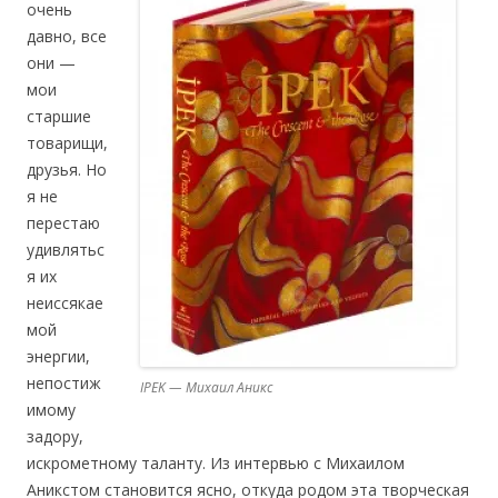
очень
давно, все
они —
мои
старшие
товарищи,
друзья. Но
я не
перестаю
удивлятьс
я их
неиссякае
мой
энергии,
непостиж
IPEK — Михаил Аникс
имому
задору,
искрометному таланту. Из интервью с Михаилом
Аникстом становится ясно, откуда родом эта творческая