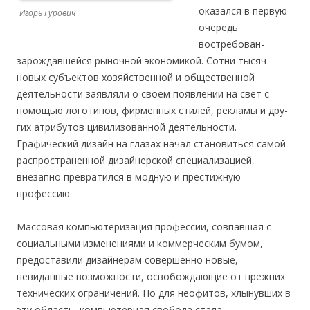
оказался в первую
Игорь Гурович
очередь
востребован­
зарождавшейся ры­ночной эко­номикой. Сотни тысяч
новых субъектов хозяйст­венной и общественной
деятельности заявляли о своем появлении на свет с
помощью логотипов, фирменных стилей, рекламы и дру­
гих атрибу­тов цивилизованной деятельности.
Графический дизайн на глазах начал становиться самой
распространенной дизайнерской специализацией,
внезапно превратился в модную и престижную
профессию.
Массовая компьюте­ри­зация профессии, совпавшая с
социальными изменениями и коммерческим бумом,
предос­тавили дизайнерам совершенно новые,
невиданные воз­можно­сти, освобождающие от прежних
технических ограни­чений. Но для неофитов, хлынувших в
эту область, компьютерная свобода стала