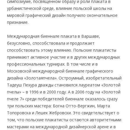
симпозиуме, посвященном образу и роли плаката в
урбанистической среде, влияние поль
ской школы на
мировой графический дизайн получил
о оконч
ательное
признание.
Международная биеннале плаката в Варшаве,
безусловно, способствовала и продолжает
способствовать этому влиянию. Польские плакатисты
принимают активное участие и в других международных
профессиональных турнирах. В том числе и в
Московской международной биеннале графического
дизайна «Золотая
пчела». Остроумный, изобретательный
Тадеуш Пехура дважды становился лауреатом «Золотой
пчелы» – в 1996 и в 2000 году. А в 2006 году на «Золотой
пчеле 7» среди победителей биеннале оказалось сразу
три польских мастера: Богна Отто-Вергжин, Марта
Топоровска и Лешек Жебровски. Это свидетельствует о
том, что польские плакатисты остаются авторитетными
мастерами на международной дизайнерской арене и в