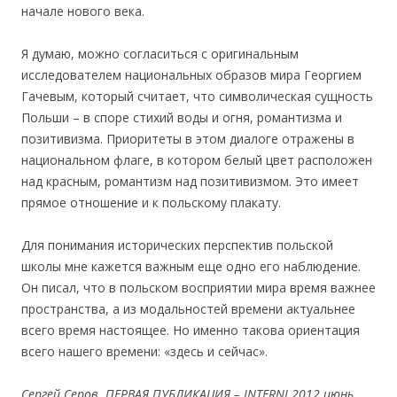
начале нового века.
Я думаю, можно согласиться с оригинальным
иссл
едователем национальных образов мира Георгием
Гачевым, который считает, что символическая сущность
Польши – в споре
стихий воды и
огня, романтизма и
позитивизма. Приоритеты в этом диалоге отражены в
национальном флаге, в котором белый цвет расположен
над красным, романтизм над позитивизмом. Это имеет
прямое отношение и к польскому плакату.
Для понимания исторических перспектив польской
школы мне кажется важным еще одно его наблюдение.
Он писал, что в польском восприятии мира время важнее
пространства, а из модальностей времени акт
уальнее
всего врем
я настоящее. Но именно такова ориентация
всего нашего времени: «здесь и сейчас».
Сергей Серов. ПЕРВАЯ ПУБЛИКАЦИЯ – INTERNI 2012 июнь