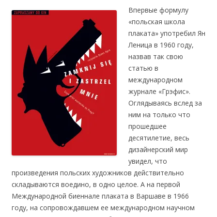
Впервые формулу
«польская школа
плаката» употребил Ян
Лениц
а в 1960 году,
назвав так свою
статью в
ме
ждународном
журнале «Грэфис».
Оглядываясь вслед за
ним на только что
прошедшее
десятилетие, весь
дизайнерский мир
увидел, что
произведения польских художников действительно
складываются воедино, в одно целое. А на первой
Международной биеннале плаката в Варшаве в 1966
году, на сопровождавшем ее междун
ародном научном