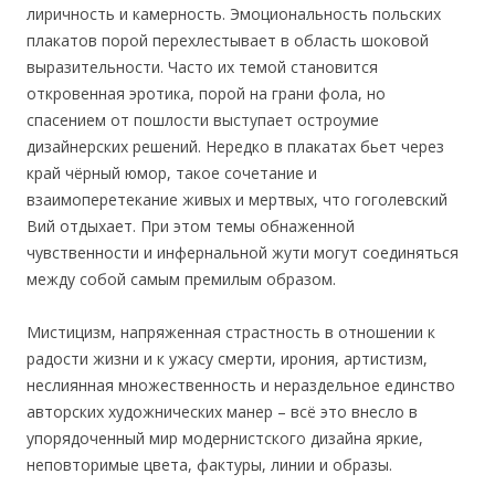
лиричность и камерность. Эмоциональность польских
плакатов порой перехлестывает в область шоковой
выразительности. Часто их темой становится
откровенная эротика, порой на грани фо
ла, но
спасением от пошлости выступает остроумие
дизайнерских решений. Нередко в плакатах бьет через
край чёрный юмор, такое сочетание и
взаимоперетекание живых и мертвых, что гоголевский
Вий отдыхает. При этом темы обнаженной
чувственности и инфернальной жути могут соединяться
между собой самым премилым образом.
Мистицизм, напряженная страстность в отношении к
радости жизни и к ужасу смерти, ирония, артистизм,
неслиянная множественность и нераздельное единство
авторских художнических манер – всё это внесло в
упорядоченный мир модернистского дизайна яркие,
неповторимые цвета, фактуры, линии и образы.