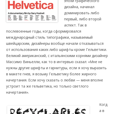
эпохи графического
дизайна, начинал
доминировать либо
первый, либо второй
аспект. Так в
послевоенные годы, когда сформировался
международный стиль типографики, называемый
швейцарским, дизайнеры вообще начали отказываться
от использования каких либо шрифты кроме Гельветики.
Великий американский, с итальянскими корнями дизайнер
Массимо Виньелли, как то в интервью сказал: «Мне не
нужны другие шрифты и гарнитуры, если я хочу выразить
в макете гнев, я возьму Гельветику более жирного
начертания. Если хочу сказать о любви — меня вполне
устроит та же гельветика, но только светлого
начертания».
Когд
а в