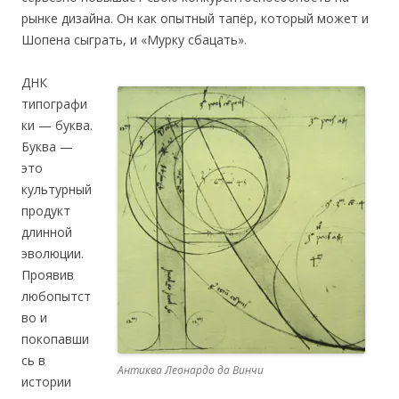
рынке дизайна. Он как опытный тапёр, который может и
Шопена сыграть, и «Мурку сбацать».
ДНК
типографи
ки — буква.
Буква —
это
культурный
продукт
длинной
эволюции.
Проявив
любопытст
во и
покопавши
сь в
Антиква Леонардо да Винчи
истории