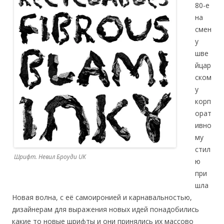
80-е
на
смен
у
шве
йцар
ском
у
корп
орат
ивно
му
стил
Шрифт. Невил Броуди UK
ю
при
шла
Новая волна, с её самоиронией и карнавальностью,
дизайнерам для выражения новых идей понадобились
какие то новые шрифты и они принялись их массово