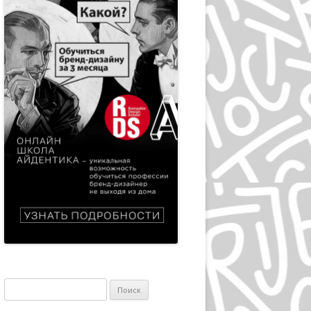
ЭПРИЛ ГРЕЙМАН
ИВАН ЧЕРМАЕВ
АЛАН ФЛЕТЧЕР
ГРУППА HIPGNOSIS
KАРЕЛ МАРТЕНС
РОЛЬФ МЮЛЛЕР
ДАН РАЙЗИНГЕР
ВЕРНЕР ЕККЕР
ДМИТРИЙ КАВКО
ЛЕОНАРДО СОННОЛИ
Найти:
ЛЕЙЕНДЕКЕР