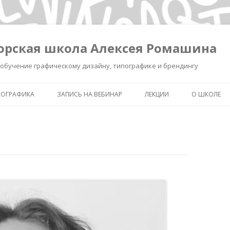
орская школа Алексея Ромашина
обучение графическому дизайну, типографике и брендингу
ПОГРАФИКА
ЗАПИСЬ НА ВЕБИНАР
ЛЕКЦИИ
О ШКОЛЕ
ШКОЛА ВЫЖИВАНИЯ В ДИЗАЙНЕ
ЗАПИСЬ ЛЕКЦИИ «КАК СДЕЛ
ОБО МНЕ
ЗНАК УМНЫМ»
КАК СДЕЛАТЬ ЗНАК УМНЫМ.
ОБУЧЕНИЕ 
РЕГИСТРАЦИЯ.
ИНТЕНСИВ «БРЕНДИНГ ДЛЯ
ТИПОГРАФ
ДИЗАЙНЕРОВ И РЕКЛАМИСТ
НОВОСТИ
ЗАПИСЬ ЛЕКЦИИ
«ПИКТОГРАММА, ПОНЯТЬ З
ПОЛСЕКУНДЫ»
ЗАПИСЬ ЛЕКЦИИ