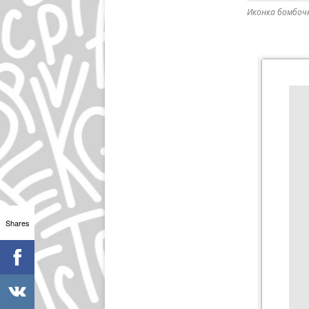
Иконка бомбочк
Shares