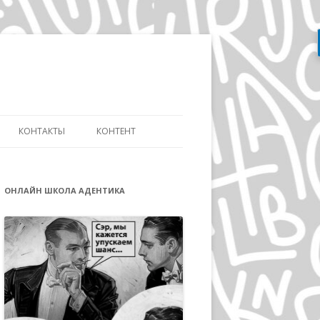
Перейти
к
содержимому
КОНТАКТЫ
КОНТЕНТ
АТЬ
СЛОВАРЬ ДИЗАЙНЕРА
ДИЗАЙНУ И
ОНЛАЙН ШКОЛА АДЕНТИКА
ЭВОЛЮЦИЯ АЙДЕНТИКИ
ИКЕ ДИСТАНЦИОННО
ДЭВИД КАРСОН
ОВ»
ВОЛЬФГАНГ ВАЙНГАРД
А
ГЕРБ ЛЮБАЛИН
ПОЛ РЕНД