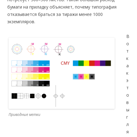
бумаги на приладку объясняет, почему типография
отказывается браться за тиражи менее 1000
экземпляров.
В
о
т
к
а
к
э
т
о
в
ы
Приводные метки
г
л
я