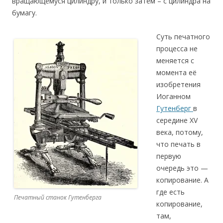
вращающемуся цилиндру, и только затем – с цилиндра на
бумагу.
Суть печатного
процесса не
меняется с
момента её
изобретения
Иоганном
Гутенберг
в
середине XV
века, потому,
что печать в
первую
очередь это —
копирование. А
где есть
Печатный станок Гутенберга
копирование,
там,