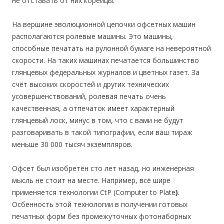
не отставать от них корейцы.
На вершине эволюционной цепочки офсетных машин
располагаются ролевые машины. Это машины,
способные печатать на рулонной бумаге на невероятной
скорости. На таких машинах печатается большинство
глянцевых федеральных журналов и цветных газет. За
счёт высоких скоростей и других технических
усовершенствований, ролевая печать очень
качественная, а отпечаток имеет характерный
глянцевый лоск, минус в том, что с вами не будут
разговаривать в такой типографии, если ваш тираж
меньше 30 000 тысяч экземпляров.
Офсет был изобретён сто лет назад, но инженерная
мысль не стои­т на месте. Например, всё шире
применяется технологии CtP (Computer to Plate
)
.
Осбенность этой технологии в получении готовых
печатных форм без промежуточных фотонаборных