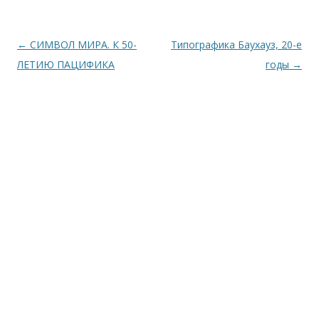
Навигация
←
СИМВОЛ МИРА. К 50-
Типографика Баухауз, 20-е
по
ЛЕТИЮ ПАЦИФИКА
годы
→
записям