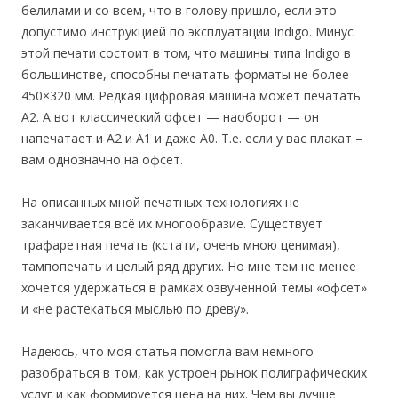
белилами и со всем, что в голову пришло, если это
допустимо инструкцией по эксплуатации Indigo. Минус
этой печати состоит в том, что машины типа Indigo в
большинстве, способны печатать форматы не более
450×320 мм. Редкая цифровая машина может печатать
А2. А вот классический офсет — наоборот — он
напечатает и А2 и А1 и даже А0. Т.е. если у вас плакат –
вам однозначно на офсет.
На описанных мной печатных технологиях не
заканчивается всё их многообразие. Существует
трафаретная печать (кстати, очень мною ценимая),
тампопечать и целый ряд других. Но мне тем не менее
хочется удержаться в рамках озвученной темы «офсет»
и «не растекаться мыслью по древу».
Надеюсь, что моя статья помогла вам немного
разобраться в том, как устроен рынок полиграфических
услуг и как формируется цена на них. Чем вы лучше