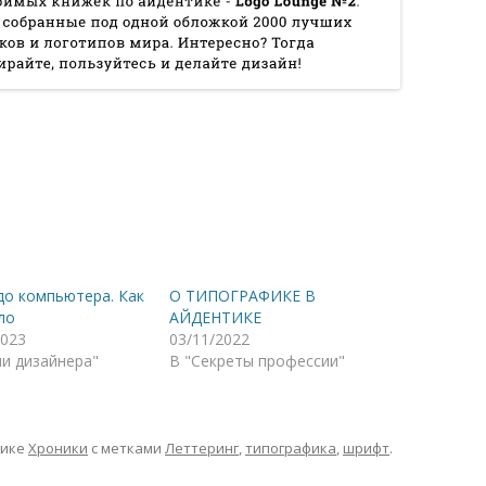
до компьютера. Как
О ТИПОГРАФИКЕ В
ло
АЙДЕНТИКЕ
2023
03/11/2022
ни дизайнера"
В "Секреты профессии"
рике
Хроники
с метками
Леттеринг
,
типографика
,
шрифт
.