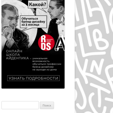
ЭПРИЛ ГРЕЙМАН
ИВАН ЧЕРМАЕВ
АЛАН ФЛЕТЧЕР
ГРУППА HIPGNOSIS
KАРЕЛ МАРТЕНС
РОЛЬФ МЮЛЛЕР
ДАН РАЙЗИНГЕР
ВЕРНЕР ЕККЕР
ДМИТРИЙ КАВКО
ЛЕОНАРДО СОННОЛИ
Найти:
ЛЕЙЕНДЕКЕР