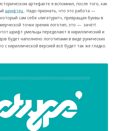
сторическом артефакте я вспомнил, после того, как
«ИСТОРИЧЕСКОЕ
ный
шрифтец
. Надо признать, что это работа —
ПРОТОТИПИРОВАНИЕ В
который сам себя «лигатурит», превращая буквы в
ДИЗАЙНЕ»
мерческой точки зрения логотип, это — зачёт!
 этот шрифт умельцы переделают в кириллический и
3 ЛЕКЦИИ О ГРАФИЧЕСКОМ
дов будет наполнено логотипами в виде рунических
ДИЗАЙНЕ ГЦСИ
что с кириллической версией всё будет так же гладко.