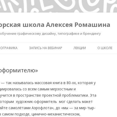
орская школа Алексея Ромашина
обучение графическому дизайну, типографике и брендингу
ПОГРАФИКА
ЗАПИСЬ НА ВЕБИНАР
ЛЕКЦИИ
О ШКОЛЕ
ШКОЛА ВЫЖИВАНИЯ В ДИЗАЙНЕ
ЗАПИСЬ ЛЕКЦИИ «КАК СДЕЛ
ОБО МНЕ
ЗНАК УМНЫМ»
-оформителю»
КАК СДЕЛАТЬ ЗНАК УМНЫМ.
ОБУЧЕНИЕ 
РЕГИСТРАЦИЯ.
ИНТЕНСИВ «БРЕНДИНГ ДЛЯ
ТИПОГРАФ
 так называлась массовая книга в 80-хх, которая у
ДИЗАЙНЕРОВ И РЕКЛАМИСТ
НОВОСТИ
циировалась со всем самым мерзостным и
ЗАПИСЬ ЛЕКЦИИ
учится в пространстве проектной проблематики. Эта
«ПИКТОГРАММА, ПОНЯТЬ З
 которым художник-оформитель мог сделать макет
ПОЛСЕКУНДЫ»
айте самолётами Аэрофлота», до «мы — за мир-тыр-
в самом подходе, цинично-механистическом,
ЗАПИСЬ ЛЕКЦИИ