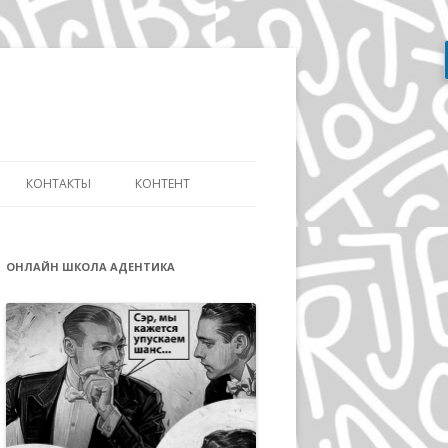
Перейти
к
содержимому
КОНТАКТЫ
КОНТЕНТ
АТЬ
СЛОВАРЬ ДИЗАЙНЕРА
ДИЗАЙНУ И
ОНЛАЙН ШКОЛА АДЕНТИКА
ЭВОЛЮЦИЯ АЙДЕНТИКИ
ИКЕ ДИСТАНЦИОННО
ДЭВИД КАРСОН
ОВ»
ВОЛЬФГАНГ ВАЙНГАРД
А
ГЕРБ ЛЮБАЛИН
ПОЛ РЕНД