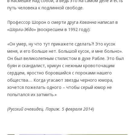
в насмешке над собой, а ведь это на самом деле и есть
путь человека к подлинной свободе.
Профессор Шорон о смерти друга
Каванна
написал в
«Шарли-Эбдо
» (воскресшем в 1992 году):
«Он умер, ну что тут прикажете сделать?! Это кусок
меня, и его больше нет. Большой кусок, и мне больно».
Он был великолепным стилистом в духе Рабле. Это был
буян и скандалист, крикун с нежным кровоточащим
сердцем, яростно боровшийся с пороками нашего
общества.… Когда угасают звезды черного юмора,
хочется пожелать одного – чтобы серый юмор не
попытался их затмить.»
(Русский очевидец. Париж. 5 февраля 2014)