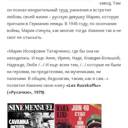
завод. Там
он познал изнурительный труд, унижения и встретил
любовь своей жизни – русскую девушку Марию, которую
пригнали в Германию немцы. В 1945 году, по окончании
войны, Мария сгинула, как многие тогда.
Каванна
так и не
смог ее отыскать.
«Марии Иосифовне Татарченко, где бы она ни
находилась. И еще: Анне, Ирине, Наде, Клавдии-Большой,
Надежде, Любе /…/ И еще: всем тем, /…/ которые не были
ни героями, ни предателями, ни мучениками, ни
палачами. В общем, бедолагам, таким, как я сам…»
посвятил
Каванна
свою книгу
«Les Russkoffы»
(«Русачки», 1979)
.