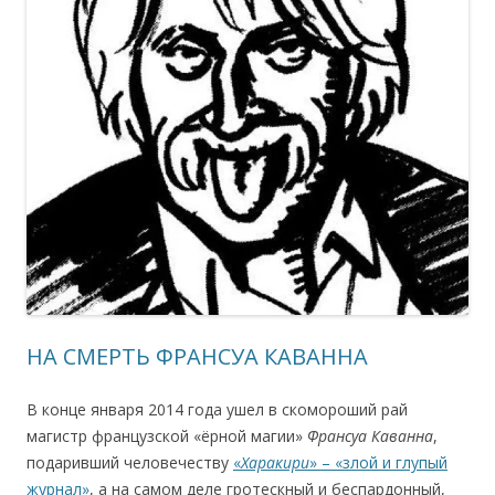
НА СМЕРТЬ ФРАНСУА КАВАННА
В конце января 2014 года ушел в скомороший рай
магистр французской «ёрной магии»
Франсуа Каванна
,
подаривший человечеству
«
Харакири
» – «злой и глупый
журнал»
, а на самом деле гротескный и беспардонный,