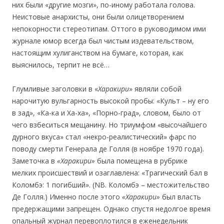
них были «другие мозги», по-иному работала голова.
Неистовые анархисты, они были олицетворением
непокорности стереотипам. Оттого в руководимом ими
журнале юмор всегда был чистым издевательством,
настоящим хулиганством на бумаге, которая, как
выяснилось, терпит не всё…
Глумливые заголовки в «
Харакири
» являли собой
нарочитую вульгарность высокой пробы: «Культ – ну его
в зад», «Ка-ка и Ха-ха», «Порно-град», словом, было от
чего взбеситься мещанину. Но триумфом «высочайшего
дурного вкуса» стал «некро-реалистический» фарс по
поводу смерти Генерала де Голля (в ноябре 1970 года).
Заметочка в
«Харакири»
была помещена в рубрике
мелких происшествий и озаглавлена: «Трагический бал в
Коломбэ: 1 погибший». (NB. Коломбэ – местожительство
Де Голля.) Именно после этого
«Харакири»
был власть
предержащими запрещен. Однако спустя недолгое время
опальный журнал перевоплотился в еженедельник