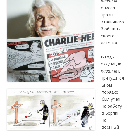
Каванна
описал
нравы
итальянско
й общины
своего
детства.
В годы
оккупации
Каванна
в
принудител
ьном
порядке
был угнан
на работу
в Берлин,
на
военный