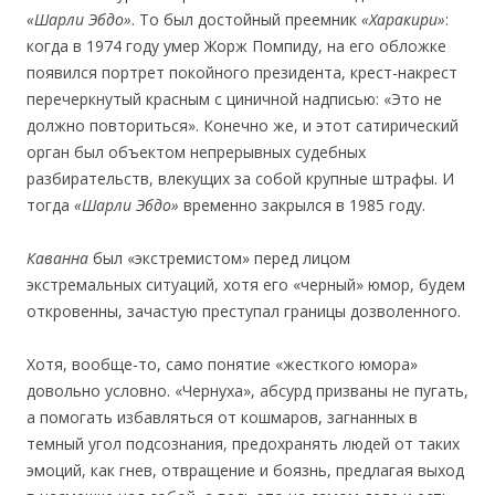
«Шарли Эбдо»
. То был достойный преемник
«Харакири»
:
когда в 1974 году умер Жорж Помпиду, на его обложке
появился портрет покойного президента, крест-накрест
перечеркнутый красным с циничной надписью: «Это не
должно повториться». Конечно же, и этот сатирический
орган был объектом непрерывных судебных
разбирательств, влекущих за собой крупные штрафы. И
тогда
«Шарли Эбдо»
временно закрылся в 1985 году.
Каванна
был «экстремистом» перед лицом
экстремальных ситуаций, хотя его «черный» юмор, будем
откровенны, зачастую преступал границы дозволенного.
Хотя, вообще-то, само понятие «жесткого юмора»
довольно условно. «Чернуха», абсурд призваны не пугать,
а помогать избавляться от кошмаров, загнанных в
темный угол подсознания, предохранять людей от таких
эмоций, как гнев, отвращение и боязнь, предлагая выход