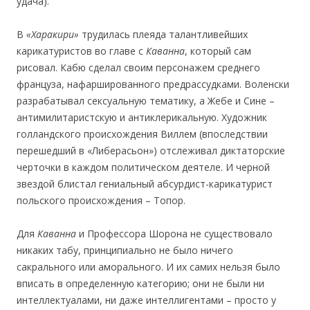
удача).
В
«Харакири»
трудилась плеяда талантливейших
карикатуристов во главе с
Каванна
, который сам
рисовал. Кабю сделал своим персонажем среднего
француза, нафаршированного предрассудками. Воленски
разрабатывал сексуальную тематику, а Жебе и Сине –
антимилитаристскую и антиклерикальную. Художник
голландского происхождения Виллем (впоследствии
перешедший в «Либерасьон») отслеживал диктаторские
черточки в каждом политическом деятеле. И черной
звездой блистал гениальный абсурдист-карикатурист
польского происхождения – Топор.
Для
Каванна
и Профессора Шорона не существовало
никаких табу, принципиально не было ничего
сакрального или аморального. И их самих нельзя было
вписать в определенную категорию; они не были ни
интеллектуалами, ни даже интеллигентами – просто у