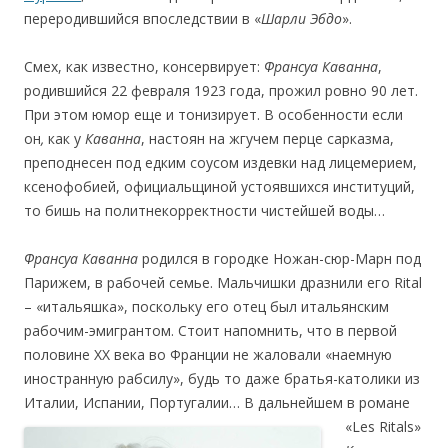
переродившийся впоследствии в «
Шарли Эбдо
».
Смех, как известно, консервирует:
Франсуа Каванна
,
родившийся 22 февраля 1923 года, прожил ровно 90 лет.
При этом юмор еще и тонизирует. В особенности если
он
,
как у
Каванна
, настоян на жгучем перце сарказма,
преподнесен под едким соусом издевки над лицемерием,
ксенофобией, официальщиной устоявшихся институций,
то бишь на политнекорректности чистейшей воды…
Франсуа Каванна
родился в городке Ножан-сюр-Марн под
Парижем, в рабочей семье. Мальчишки дразнили его Rital
– «итальяшка», поскольку его отец был итальянским
рабочим-эмигрантом. Стоит напомнить, что в первой
половине ХХ века во Франции не жаловали «наемную
иностранную рабсилу», будь то даже братья-католики из
Италии, Испании, Португалии… В дальне
йшем в романе
«Les Ritals»