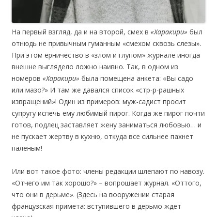
На первый взгляд, да и на второй, смех в
«Харакири»
был
отнюдь не привычным гуманным «смехом сквозь слезы».
При этом ёрничество в «злом и глупом» журнале иногда
внешне выглядело ложно наивно. Так, в одном из
номеров
«Харакири»
была помещена анкета: «Вы садо
или мазо?» И там же давался список «стр-р-рашных
извращений»! Один из примеров: муж-садист просит
супругу испечь ему любимый пирог. Когда же пирог почти
готов, подлец заставляет жену заниматься любовью… и
не пускает жертву в кухню, откуда все сильнее пахнет
паленым!
Или вот такое фото: члены редакции шлепают по навозу.
«Отчего им так хорошо?» – вопрошает журнал. «Оттого,
что они в дерьме». (Здесь на вооружении старая
французская примета: вступившего в дерьмо ждет