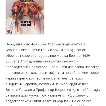
Вернувшись во Францию,
Каванна
подвизается в
журнальчике анархистов «Зеро» («Ноль»). Там он
обретает свое alter ego в лице Жоржа Бертье (1929-
2005 гг.) Этот духовный побратим
Каванна
–
впоследствии Профессор Шорон (эти два слова навсегда
произносятся только слитно) – сам по себе олицетворял
карикатурную криптограмму: в кителе, с гладко
выбритым черепом, похожим на биллиардный шар.
Вместе
Каванна
и Профессор Шорон создают в 60-е годы
сатирический журнал. Он называется
«Харакири
» с
подзаголовком «злой и глупый журнал». На обложке