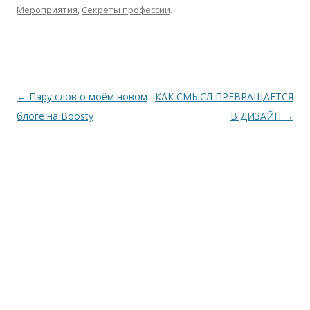
Мероприятия
,
Секреты профессии
.
Навигация
←
Пару слов о моём новом
КАК СМЫСЛ ПРЕВРАЩАЕТСЯ
по
блоге на Boosty
В ДИЗАЙН
→
записям