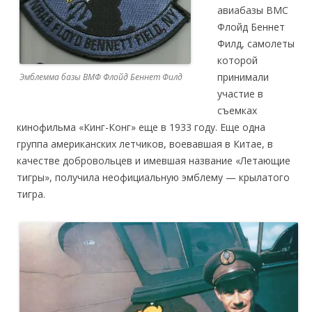
авиабазы ВМС
Флойд Беннет
Филд, самолеты
которой ​​
принимали
Эмблемма базы ВМФ Флойд Беннет Филд
участие в
съемках
кинофильма «Кинг-Конг» еще в 1933 году. Еще одна
группа американских летчиков, воевавшая в Китае, в
качестве добровольцев и имевшая название «Летающие
тигры», получила неофициальную эмблему — крылатого
тигра.