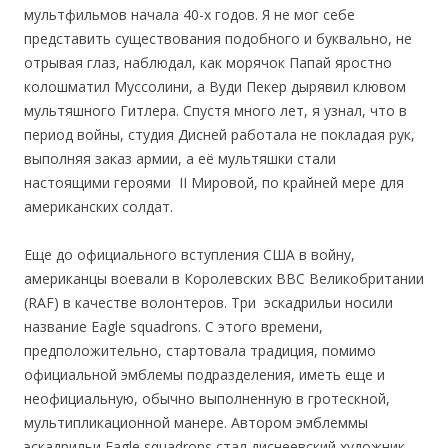
мультфильмов начала 40-х годов. Я не мог себе
представить существования подобного и буквально, не
отрывая глаз, наблюдал, как морячок Папай яростно
колошматил Муссолини, а Вуди Пекер дырявил клювом
мультяшного Гитлера. Спустя много лет, я узнал, что в
период войны, студия Дисней работала не покладая рук,
выполняя заказ армии, а её мультяшки стали
настоящими героями II Мировой, по крайней мере для
американских солдат.
Еще до официального вступления США в войну,
американцы воевали в Королевских ВВС Великобритании
(RAF) в качестве волонтеров. Три эскадрильи носили
название Eagle squadrons. С этого времени,
предположительно, стартовала традиция, помимо
официальной эмблемы подразделения, иметь еще и
неофициальную, обычно выполненную в гротескной,
мультипликационной манере. Автором эмблеммы
эскадрильи Eagle squadrons стал диснеевский художник