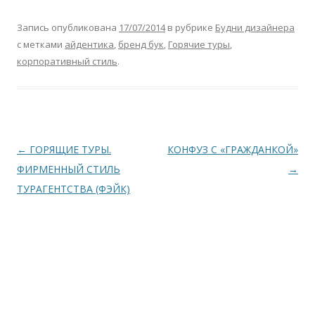
Запись опубликована
17/07/2014
в рубрике
Будни дизайнера
с метками
айдентика
,
бренд бук
,
Горячие туры
,
корпоративный стиль
.
Навигация
←
ГОРЯЩИЕ ТУРЫ.
КОНФУЗ С «ГРАЖДАНКОЙ»
по
ФИРМЕННЫЙ СТИЛЬ
→
записям
ТУРАГЕНТСТВА (ФЭЙК)