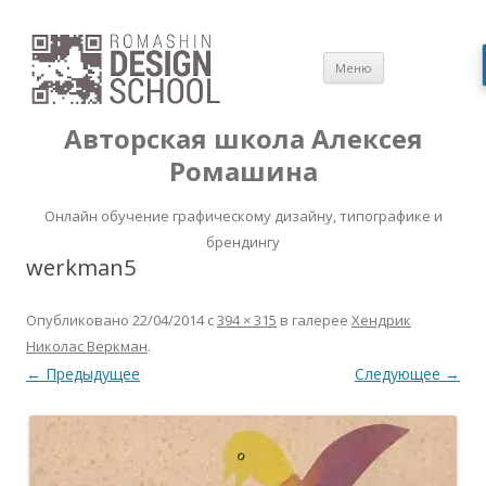
Перейти
Меню
к
содержимом
Авторская школа Алексея
Ромашина
Онлайн обучение графическому дизайну, типографике и
брендингу
werkman5
Опубликовано
22/04/2014
с
394 × 315
в галерее
Хендрик
Николас Веркман
.
← Предыдущее
Следующее →