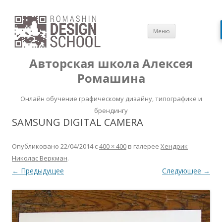
Перейти
Меню
к
содержимом
Авторская школа Алексея
Ромашина
Онлайн обучение графическому дизайну, типографике и
брендингу
SAMSUNG DIGITAL CAMERA
Опубликовано
22/04/2014
с
400 × 400
в галерее
Хендрик
Николас Веркман
.
← Предыдущее
Следующее →