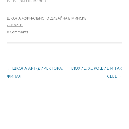
В "Разрыв шаблона"
ШКОЛА ЖУРНАЛЬНОГО ДИЗАЙНА В МИНСКЕ
29/07/2015
0 Comments
Навигация
←
ШКОЛА АРТ-ДИРЕКТОРА.
ПЛОХИЕ, ХОРОШИЕ И ТАК
по
ФИНАЛ
СЕБЕ
→
записям