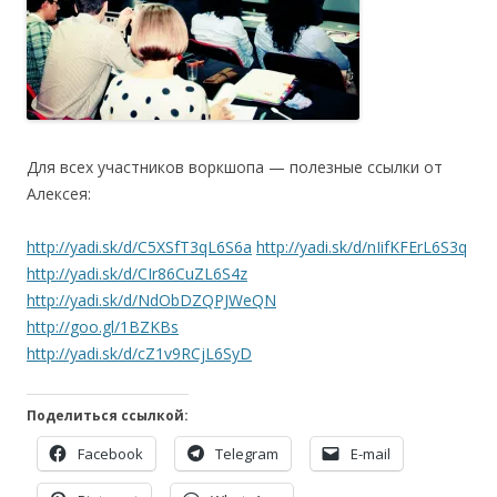
Для всех участников воркшопа — полезные ссылки от
Алексея:
http://yadi.sk/d/C5XSfT3qL6S6a
http://yadi.sk/d/nIifKFErL6S3q
http://yadi.sk/d/CIr86CuZL6S4z
http://yadi.sk/d/NdObDZQPJWeQN
http://goo.gl/1BZKBs
http://yadi.sk/d/cZ1v9RCjL6SyD
Поделиться ссылкой:
Facebook
Telegram
E-mail