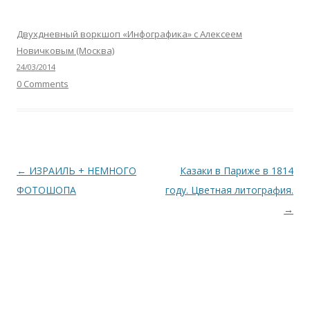
Двухдневный воркшоп «Инфографика» с Алексеем
Новичковым (Москва)
24/03/2014
0 Comments
Навигация
←
ИЗРАИЛЬ + НЕМНОГО
Казаки в Париже в 1814
по
ФОТОШОПА
году. Цветная литография.
записям
→