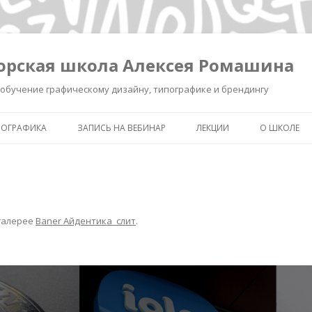
орская школа Алексея Ромашина
обучение графическому дизайну, типографике и брендингу
ПОГРАФИКА
ЗАПИСЬ НА ВЕБИНАР
ЛЕКЦИИ
О ШКОЛЕ
ШКОЛА ВЫЖИВАНИЯ В ДИЗАЙНЕ
ЗАПИСЬ ЛЕКЦИИ «КАК СДЕЛ
ОБО МНЕ
ЗНАК УМНЫМ»
КАК СДЕЛАТЬ ЗНАК УМНЫМ.
ОБУЧЕНИЕ 
РЕГИСТРАЦИЯ.
ИНТЕНСИВ «БРЕНДИНГ ДЛЯ
ТИПОГРАФ
ДИЗАЙНЕРОВ И РЕКЛАМИСТ
галерее
Baner Айдентика_слит
.
НОВОСТИ
ЗАПИСЬ ЛЕКЦИИ
«ПИКТОГРАММА, ПОНЯТЬ З
ПОЛСЕКУНДЫ»
ЗАПИСЬ ЛЕКЦИИ