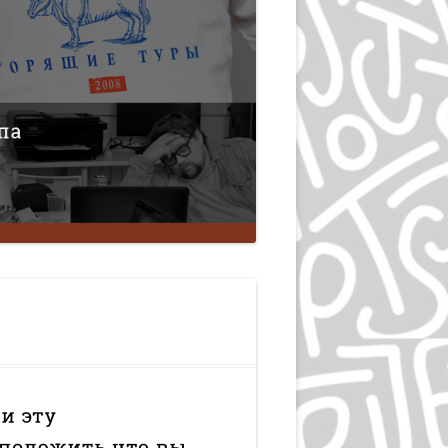
ЭПРИЛ ГРЕЙМАН
ИВАН ЧЕРМАЕВ
АЛАН ФЛЕТЧЕР
ГРУППА HIPGNOSIS
KАРЕЛ МАРТЕНС
РОЛЬФ МЮЛЛЕР
ДАН РАЙЗИНГЕР
ВЕРНЕР ЕККЕР
ДМИТРИЙ КАВКО
ЛЕОНАРДО СОННОЛИ
ЛЕЙЕНДЕКЕР