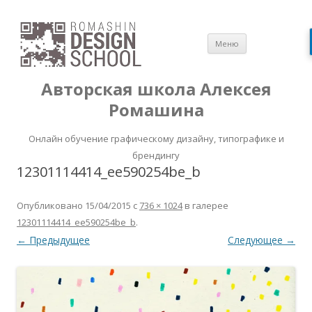
Перейти
Меню
к
содержимом
Авторская школа Алексея
Ромашина
Онлайн обучение графическому дизайну, типографике и
брендингу
12301114414_ee590254be_b
Опубликовано
15/04/2015
с
736 × 1024
в галерее
12301114414_ee590254be_b
.
← Предыдущее
Следующее →