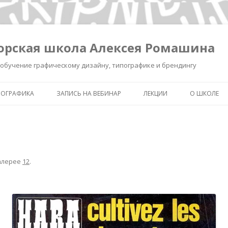
орская школа Алексея Ромашина
обучение графическому дизайну, типографике и брендингу
ПОГРАФИКА
ЗАПИСЬ НА ВЕБИНАР
ЛЕКЦИИ
О ШКОЛЕ
ШКОЛА ВЫЖИВАНИЯ В ДИЗАЙНЕ
ЗАПИСЬ ЛЕКЦИИ «КАК СДЕЛ
ОБО МНЕ
ЗНАК УМНЫМ»
КАК СДЕЛАТЬ ЗНАК УМНЫМ.
ОБУЧЕНИЕ 
РЕГИСТРАЦИЯ.
ИНТЕНСИВ «БРЕНДИНГ ДЛЯ
ТИПОГРАФ
ДИЗАЙНЕРОВ И РЕКЛАМИСТ
алерее
12
.
НОВОСТИ
ЗАПИСЬ ЛЕКЦИИ
«ПИКТОГРАММА, ПОНЯТЬ З
ПОЛСЕКУНДЫ»
ЗАПИСЬ ЛЕКЦИИ