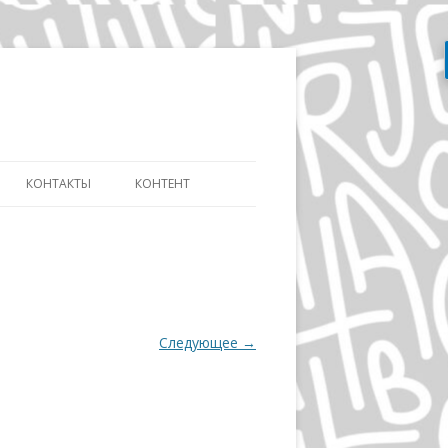
Перейти
к
содержимому
КОНТАКТЫ
КОНТЕНТ
АТЬ
СЛОВАРЬ ДИЗАЙНЕРА
ДИЗАЙНУ И
ЭВОЛЮЦИЯ АЙДЕНТИКИ
ИКЕ ДИСТАНЦИОННО
ДЭВИД КАРСОН
ОВ»
Следующее →
ВОЛЬФГАНГ ВАЙНГАРД
А
ГЕРБ ЛЮБАЛИН
ПОЛ РЕНД