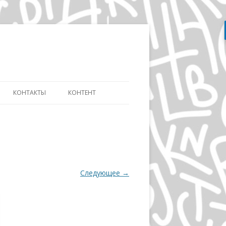
Перейти
к
содержимому
КОНТАКТЫ
КОНТЕНТ
АТЬ
СЛОВАРЬ ДИЗАЙНЕРА
ДИЗАЙНУ И
ЭВОЛЮЦИЯ АЙДЕНТИКИ
ИКЕ ДИСТАНЦИОННО
ДЭВИД КАРСОН
ОВ»
Следующее →
ВОЛЬФГАНГ ВАЙНГАРД
А
ГЕРБ ЛЮБАЛИН
ПОЛ РЕНД