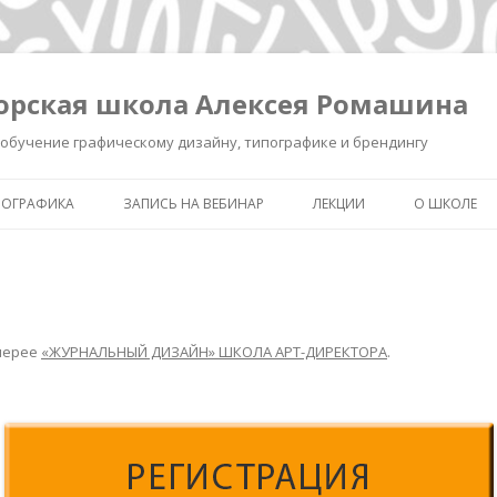
орская школа Алексея Ромашина
обучение графическому дизайну, типографике и брендингу
ПОГРАФИКА
ЗАПИСЬ НА ВЕБИНАР
ЛЕКЦИИ
О ШКОЛЕ
ШКОЛА ВЫЖИВАНИЯ В ДИЗАЙНЕ
ЗАПИСЬ ЛЕКЦИИ «КАК СДЕЛ
ОБО МНЕ
ЗНАК УМНЫМ»
КАК СДЕЛАТЬ ЗНАК УМНЫМ.
ОБУЧЕНИЕ 
РЕГИСТРАЦИЯ.
ИНТЕНСИВ «БРЕНДИНГ ДЛЯ
ТИПОГРАФ
ДИЗАЙНЕРОВ И РЕКЛАМИСТ
лерее
«ЖУРНАЛЬНЫЙ ДИЗАЙН» ШКОЛА АРТ-ДИРЕКТОРА
.
НОВОСТИ
ЗАПИСЬ ЛЕКЦИИ
«ПИКТОГРАММА, ПОНЯТЬ З
ПОЛСЕКУНДЫ»
ЗАПИСЬ ЛЕКЦИИ