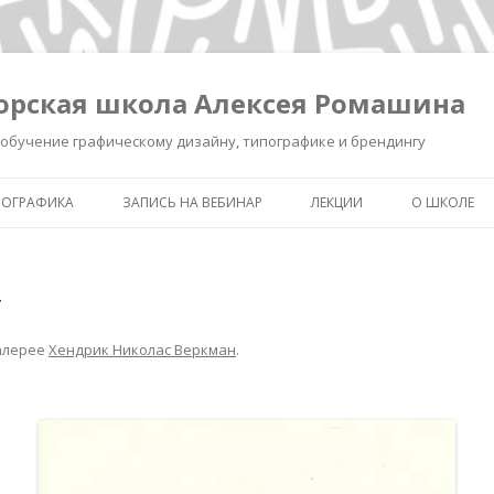
орская школа Алексея Ромашина
обучение графическому дизайну, типографике и брендингу
ПОГРАФИКА
ЗАПИСЬ НА ВЕБИНАР
ЛЕКЦИИ
О ШКОЛЕ
ШКОЛА ВЫЖИВАНИЯ В ДИЗАЙНЕ
ЗАПИСЬ ЛЕКЦИИ «КАК СДЕЛ
ОБО МНЕ
ЗНАК УМНЫМ»
4
КАК СДЕЛАТЬ ЗНАК УМНЫМ.
ОБУЧЕНИЕ 
РЕГИСТРАЦИЯ.
ИНТЕНСИВ «БРЕНДИНГ ДЛЯ
ТИПОГРАФ
ДИЗАЙНЕРОВ И РЕКЛАМИСТ
алерее
Хендрик Николас Веркман
.
НОВОСТИ
ЗАПИСЬ ЛЕКЦИИ
«ПИКТОГРАММА, ПОНЯТЬ З
ПОЛСЕКУНДЫ»
ЗАПИСЬ ЛЕКЦИИ