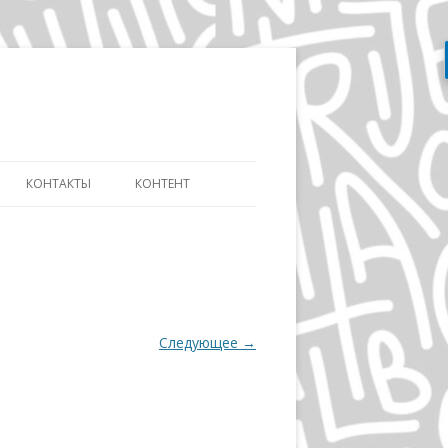
Перейти
к
содержимому
КОНТАКТЫ
КОНТЕНТ
АТЬ
СЛОВАРЬ ДИЗАЙНЕРА
ДИЗАЙНУ И
ЭВОЛЮЦИЯ АЙДЕНТИКИ
ИКЕ ДИСТАНЦИОННО
ДЭВИД КАРСОН
ОВ»
Следующее →
ВОЛЬФГАНГ ВАЙНГАРД
А
ГЕРБ ЛЮБАЛИН
ПОЛ РЕНД