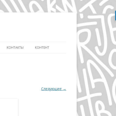
Перейти
к
содержимому
КОНТАКТЫ
КОНТЕНТ
АТЬ
СЛОВАРЬ ДИЗАЙНЕРА
ДИЗАЙНУ И
ЭВОЛЮЦИЯ АЙДЕНТИКИ
ИКЕ ДИСТАНЦИОННО
ДЭВИД КАРСОН
ОВ»
Следующее →
ВОЛЬФГАНГ ВАЙНГАРД
А
ГЕРБ ЛЮБАЛИН
ПОЛ РЕНД