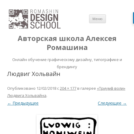
Перейти
Меню
к
содержимом
Авторская школа Алексея
Ромашина
Онлайн обучение графическому дизайну, типографике и
брендингу
Людвиг Хольвайн
Опубликовано
12/02/2018
с
204 × 177
в галерее
«Триумф воли»
Людвига Хольвайна
.
← Предыдущее
Следующее →