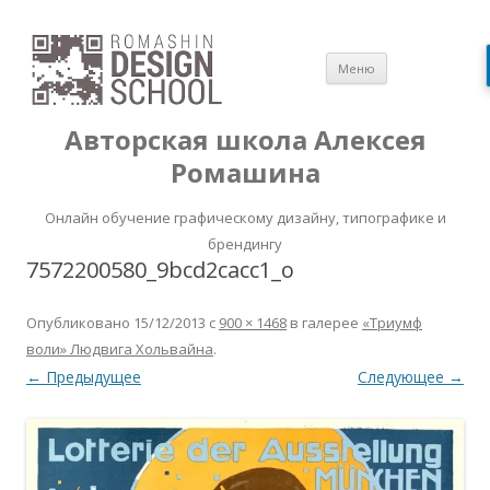
Перейти
Меню
к
содержимом
Авторская школа Алексея
Ромашина
Онлайн обучение графическому дизайну, типографике и
брендингу
7572200580_9bcd2cacc1_o
Опубликовано
15/12/2013
с
900 × 1468
в галерее
«Триумф
воли» Людвига Хольвайна
.
← Предыдущее
Следующее →