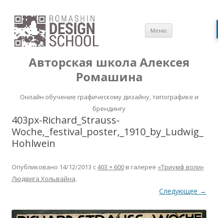
Перейти
Меню
к
содержимом
Авторская школа Алексея
Ромашина
Онлайн обучение графическому дизайну, типографике и
брендингу
403px-Richard_Strauss-
Woche,_festival_poster,_1910_by_Ludwig_
Hohlwein
Опубликовано
14/12/2013
с
403 × 600
в галерее
«Триумф воли»
Людвига Хольвайна
.
Следующее →