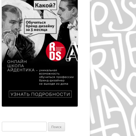
ЭПРИЛ ГРЕЙМАН
ИВАН ЧЕРМАЕВ
АЛАН ФЛЕТЧЕР
ГРУППА HIPGNOSIS
KАРЕЛ МАРТЕНС
РОЛЬФ МЮЛЛЕР
ДАН РАЙЗИНГЕР
ВЕРНЕР ЕККЕР
ДМИТРИЙ КАВКО
ЛЕОНАРДО СОННОЛИ
Найти:
ЛЕЙЕНДЕКЕР