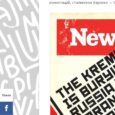
коннотаций, сталинское барокко — б
Shares