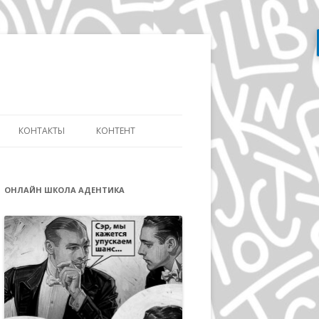
Перейти
к
содержимому
КОНТАКТЫ
КОНТЕНТ
АТЬ
СЛОВАРЬ ДИЗАЙНЕРА
ДИЗАЙНУ И
ОНЛАЙН ШКОЛА АДЕНТИКА
ЭВОЛЮЦИЯ АЙДЕНТИКИ
ИКЕ ДИСТАНЦИОННО
ДЭВИД КАРСОН
ОВ»
ВОЛЬФГАНГ ВАЙНГАРД
А
ГЕРБ ЛЮБАЛИН
ПОЛ РЕНД