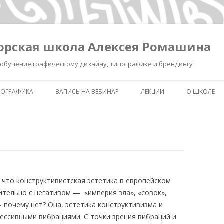
орская школа Алексея Ромашина
обучение графическому дизайну, типографике и брендингу
ПОГРАФИКА
ЗАПИСЬ НА ВЕБИНАР
ЛЕКЦИИ
О ШКОЛЕ
ШКОЛА ВЫЖИВАНИЯ В ДИЗАЙНЕ
ЗАПИСЬ ЛЕКЦИИ «КАК СДЕЛ
ОБО МНЕ
ЗНАК УМНЫМ»
КАК СДЕЛАТЬ ЗНАК УМНЫМ.
ОБУЧЕНИЕ 
РЕГИСТРАЦИЯ.
ИНТЕНСИВ «БРЕНДИНГ ДЛЯ
ТИПОГРАФ
ДИЗАЙНЕРОВ И РЕКЛАМИСТ
НОВОСТИ
ЗАПИСЬ ЛЕКЦИИ
что конструктивистская эстетика в европейском
«ПИКТОГРАММА, ПОНЯТЬ З
ительно с негативом — «империя зла», «совок»,
ПОЛСЕКУНДЫ»
 почему нет? Она, эстетика конструктивизма и
ессивными вибрациями. С точки зрения вибраций и
ЗАПИСЬ ЛЕКЦИИ