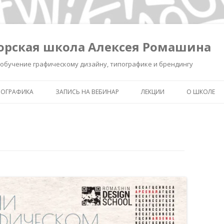
орская школа Алексея Ромашина
обучение графическому дизайну, типографике и брендингу
ПОГРАФИКА
ЗАПИСЬ НА ВЕБИНАР
ЛЕКЦИИ
О ШКОЛЕ
ШКОЛА ВЫЖИВАНИЯ В ДИЗАЙНЕ
ЗАПИСЬ ЛЕКЦИИ «КАК СДЕЛ
ОБО МНЕ
ЗНАК УМНЫМ»
КАК СДЕЛАТЬ ЗНАК УМНЫМ.
ОБУЧЕНИЕ 
РЕГИСТРАЦИЯ.
ИНТЕНСИВ «БРЕНДИНГ ДЛЯ
ТИПОГРАФ
ДИЗАЙНЕРОВ И РЕКЛАМИСТ
НОВОСТИ
ЗАПИСЬ ЛЕКЦИИ
«ПИКТОГРАММА, ПОНЯТЬ З
ПОЛСЕКУНДЫ»
ЗАПИСЬ ЛЕКЦИИ