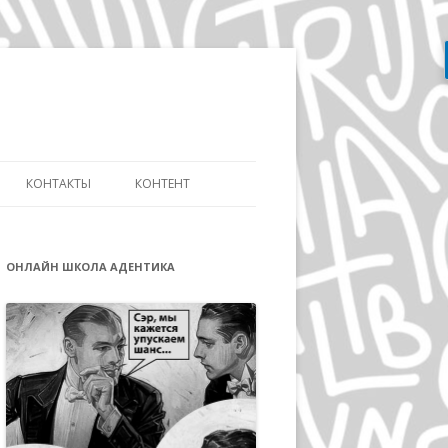
Перейти
к
содержимому
КОНТАКТЫ
КОНТЕНТ
АТЬ
СЛОВАРЬ ДИЗАЙНЕРА
ДИЗАЙНУ И
ОНЛАЙН ШКОЛА АДЕНТИКА
ЭВОЛЮЦИЯ АЙДЕНТИКИ
ИКЕ ДИСТАНЦИОННО
ДЭВИД КАРСОН
ОВ»
ВОЛЬФГАНГ ВАЙНГАРД
А
ГЕРБ ЛЮБАЛИН
ПОЛ РЕНД