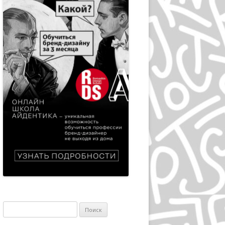
ЭПРИЛ ГРЕЙМАН
ИВАН ЧЕРМАЕВ
АЛАН ФЛЕТЧЕР
ГРУППА HIPGNOSIS
KАРЕЛ МАРТЕНС
РОЛЬФ МЮЛЛЕР
ДАН РАЙЗИНГЕР
ВЕРНЕР ЕККЕР
ДМИТРИЙ КАВКО
ЛЕОНАРДО СОННОЛИ
Найти:
ЛЕЙЕНДЕКЕР