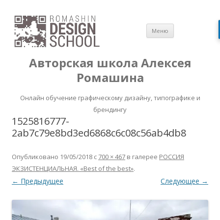
Перейти
Меню
к
содержимом
Авторская школа Алексея
Ромашина
Онлайн обучение графическому дизайну, типографике и
брендингу
1525816777-
2ab7c79e8bd3ed6868c6c08c56ab4db8
Опубликовано
19/05/2018
с
700 × 467
в галерее
РОССИЯ
ЭКЗИСТЕНЦИАЛЬНАЯ. «Best of the best»
.
← Предыдущее
Следующее →