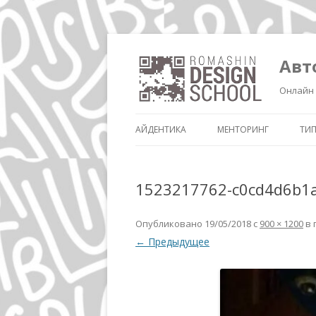
Авт
Онлайн 
АЙДЕНТИКА
МЕНТОРИНГ
ТИ
1523217762-c0cd4d6b1
Опубликовано
19/05/2018
с
900 × 1200
в 
← Предыдущее