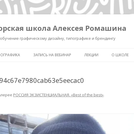
орская школа Алексея Ромашина
обучение графическому дизайну, типографике и брендингу
ПОГРАФИКА
ЗАПИСЬ НА ВЕБИНАР
ЛЕКЦИИ
О ШКОЛЕ
ШКОЛА ВЫЖИВАНИЯ В ДИЗАЙНЕ
ЗАПИСЬ ЛЕКЦИИ «КАК СДЕЛ
ОБО МНЕ
ЗНАК УМНЫМ»
94c67e7980cab63e5eecac0
КАК СДЕЛАТЬ ЗНАК УМНЫМ.
ОБУЧЕНИЕ 
РЕГИСТРАЦИЯ.
ИНТЕНСИВ «БРЕНДИНГ ДЛЯ
ТИПОГРАФ
ДИЗАЙНЕРОВ И РЕКЛАМИСТ
алерее
РОССИЯ ЭКЗИСТЕНЦИАЛЬНАЯ. «Best of the best»
.
НОВОСТИ
ЗАПИСЬ ЛЕКЦИИ
«ПИКТОГРАММА, ПОНЯТЬ З
ПОЛСЕКУНДЫ»
ЗАПИСЬ ЛЕКЦИИ