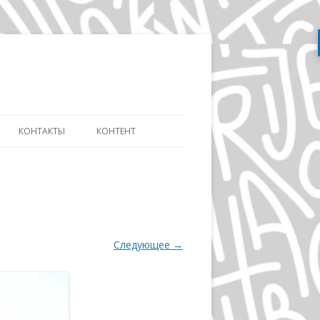
Перейти
к
содержимому
КОНТАКТЫ
КОНТЕНТ
АТЬ
СЛОВАРЬ ДИЗАЙНЕРА
ДИЗАЙНУ И
ЭВОЛЮЦИЯ АЙДЕНТИКИ
ИКЕ ДИСТАНЦИОННО
ДЭВИД КАРСОН
ОВ»
Следующее →
ВОЛЬФГАНГ ВАЙНГАРД
А
ГЕРБ ЛЮБАЛИН
ПОЛ РЕНД