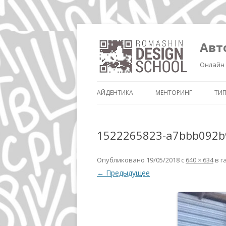
Авт
Онлайн 
АЙДЕНТИКА
МЕНТОРИНГ
ТИ
1522265823-a7bbb092b
Опубликовано
19/05/2018
с
640 × 634
в г
← Предыдущее