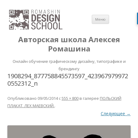
Перейти
Меню
к
содержимом
Авторская школа Алексея
Ромашина
Онлайн обучение графическому дизайну, типографике и
брендингу
1908294_877758845573597_423967979972
0552312_n
Опубликовано
09/05/2014
с
555 × 800
в галерее
ПОЛЬСКИЙ
ПЛАКАТ. ЛЕХ МАЕВСКИЙ.
.
Следующее →