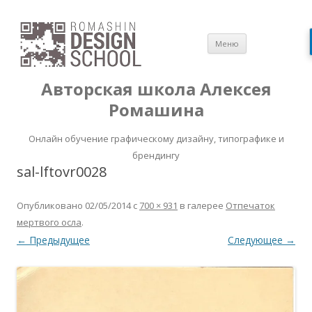
Перейти
Меню
к
содержимом
Авторская школа Алексея
Ромашина
Онлайн обучение графическому дизайну, типографике и
брендингу
sal-lftovr0028
Опубликовано
02/05/2014
с
700 × 931
в галерее
Отпечаток
мертвого осла
.
← Предыдущее
Следующее →