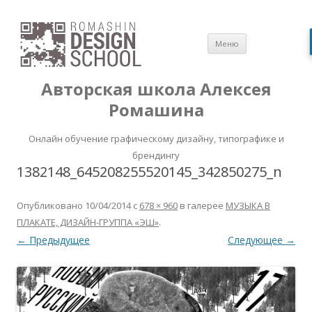
Перейти
Меню
к
содержимом
Авторская школа Алексея
Ромашина
Онлайн обучение графическому дизайну, типографике и
брендингу
1382148_645208255520145_342850275_n
Опубликовано
10/04/2014
с
678 × 960
в галерее
МУЗЫКА В
ПЛАКАТЕ, ДИЗАЙН-ГРУППА «ЭШ»
.
← Предыдущее
Следующее →