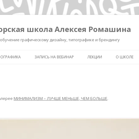
орская школа Алексея Ромашина
обучение графическому дизайну, типографике и брендингу
ПОГРАФИКА
ЗАПИСЬ НА ВЕБИНАР
ЛЕКЦИИ
О ШКОЛЕ
ШКОЛА ВЫЖИВАНИЯ В ДИЗАЙНЕ
ЗАПИСЬ ЛЕКЦИИ «КАК СДЕЛ
ОБО МНЕ
ЗНАК УМНЫМ»
КАК СДЕЛАТЬ ЗНАК УМНЫМ.
ОБУЧЕНИЕ 
РЕГИСТРАЦИЯ.
ИНТЕНСИВ «БРЕНДИНГ ДЛЯ
ТИПОГРАФ
ДИЗАЙНЕРОВ И РЕКЛАМИСТ
алерее
МИНИМАЛИЗМ – ЛУЧШЕ МЕНЬШЕ, ЧЕМ БОЛЬШЕ
.
НОВОСТИ
ЗАПИСЬ ЛЕКЦИИ
«ПИКТОГРАММА, ПОНЯТЬ З
ПОЛСЕКУНДЫ»
ЗАПИСЬ ЛЕКЦИИ