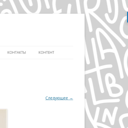
Перейти
к
содержимому
КОНТАКТЫ
КОНТЕНТ
АТЬ
СЛОВАРЬ ДИЗАЙНЕРА
ДИЗАЙНУ И
ЭВОЛЮЦИЯ АЙДЕНТИКИ
ИКЕ ДИСТАНЦИОННО
ДЭВИД КАРСОН
ОВ»
Следующее →
ВОЛЬФГАНГ ВАЙНГАРД
А
ГЕРБ ЛЮБАЛИН
ПОЛ РЕНД