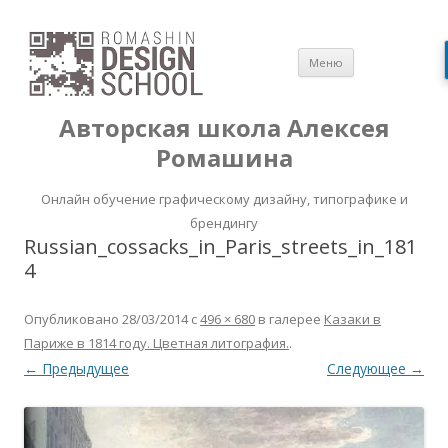
Перейти
Меню
к
содержимом
Авторская школа Алексея
Ромашина
Онлайн обучение графическому дизайну, типографике и
брендингу
Russian_cossacks_in_Paris_streets_in_181
4
Опубликовано
28/03/2014
с
496 × 680
в галерее
Казаки в
Париже в 1814 году. Цветная литография.
.
← Предыдущее
Следующее →