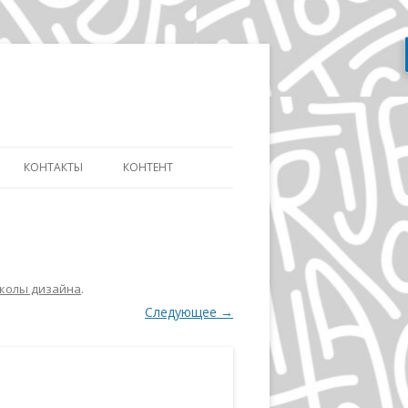
Перейти
к
содержимому
КОНТАКТЫ
КОНТЕНТ
АТЬ
СЛОВАРЬ ДИЗАЙНЕРА
ДИЗАЙНУ И
ЭВОЛЮЦИЯ АЙДЕНТИКИ
ИКЕ ДИСТАНЦИОННО
ДЭВИД КАРСОН
ОВ»
школы дизайна
.
Следующее →
ВОЛЬФГАНГ ВАЙНГАРД
А
ГЕРБ ЛЮБАЛИН
ПОЛ РЕНД