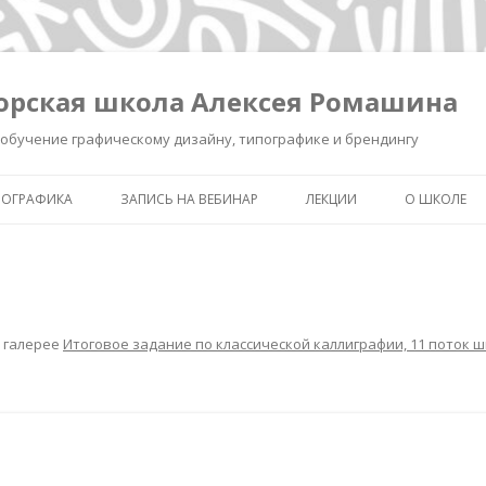
орская школа Алексея Ромашина
обучение графическому дизайну, типографике и брендингу
ПОГРАФИКА
ЗАПИСЬ НА ВЕБИНАР
ЛЕКЦИИ
О ШКОЛЕ
ШКОЛА ВЫЖИВАНИЯ В ДИЗАЙНЕ
ЗАПИСЬ ЛЕКЦИИ «КАК СДЕЛ
ОБО МНЕ
ЗНАК УМНЫМ»
КАК СДЕЛАТЬ ЗНАК УМНЫМ.
ОБУЧЕНИЕ 
РЕГИСТРАЦИЯ.
ИНТЕНСИВ «БРЕНДИНГ ДЛЯ
ТИПОГРАФ
ДИЗАЙНЕРОВ И РЕКЛАМИСТ
 галерее
Итоговое задание по классической каллиграфии, 11 поток 
НОВОСТИ
ЗАПИСЬ ЛЕКЦИИ
«ПИКТОГРАММА, ПОНЯТЬ З
ПОЛСЕКУНДЫ»
ЗАПИСЬ ЛЕКЦИИ